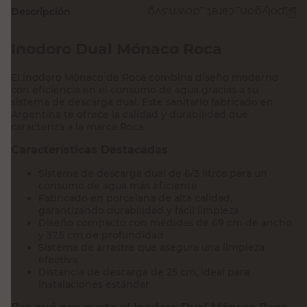
Descripción
Inodoro Dual Mónaco Roca
El inodoro Mónaco de Roca combina diseño moderno
con eficiencia en el consumo de agua gracias a su
sistema de descarga dual. Este sanitario fabricado en
Argentina te ofrece la calidad y durabilidad que
caracteriza a la marca Roca.
Características Destacadas
Sistema de descarga dual de 6/3 litros para un
consumo de agua más eficiente
Fabricado en porcelana de alta calidad,
garantizando durabilidad y fácil limpieza
Diseño compacto con medidas de 69 cm de ancho
y 37,5 cm de profundidad
Sistema de arrastre que asegura una limpieza
efectiva
Distancia de descarga de 25 cm, ideal para
instalaciones estándar