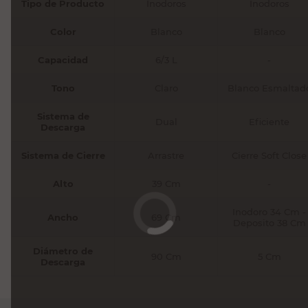
Tipo de Producto
Inodoros
Inodoros
Color
Blanco
Blanco
Capacidad
6/3 L
-
Tono
Claro
Blanco Esmaltad
Sistema de
Dual
Eficiente
Descarga
Sistema de Cierre
Arrastre
Cierre Soft Close
Alto
39 Cm
-
Inodoro 34 Cm -
Ancho
69 Cm
Deposito 38 Cm
Diámetro de
90 Cm
5 Cm
Descarga