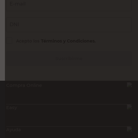
E-mail
DNI
Acepto los
Términos y Condiciones.
Suscribirme
Compra Online
Easy
Ayuda