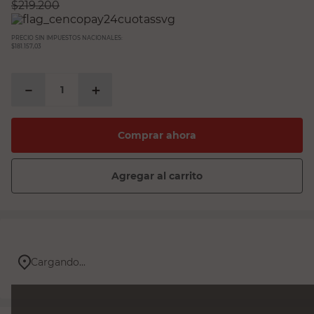
$
219.200
PRECIO SIN IMPUESTOS NACIONALES:
$181.157,03
－
＋
Comprar ahora
Agregar al carrito
Cargando...