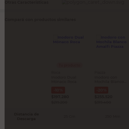
Otras Características
Compará con productos similares
Tu producto
Roca
Piazza
Inodoro Dual
Inodoro con
Mónaco Roca
Mochila Blanco
Amalfi Piazza
-
10
%
-
20
%
$
197.280
$
255.520
$
219.200
$
319.400
Distancia de
25 Cm
250 Mm
Descarga