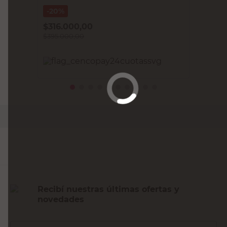
20%
$
316.000,00
$
395.000,00
PRECIO SIN IMPUESTOS NACIONALES:
$326.446,29
Agregar al carrito
Recibí nuestras últimas ofertas y
novedades