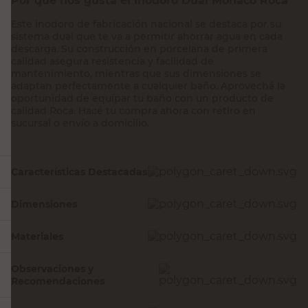
Por qué nos gusta el Inodoro Dual Mónaco Roca
Este inodoro de fabricación nacional se destaca por su
sistema dual que te va a permitir ahorrar agua en cada
descarga. Su construcción en porcelana de primera
calidad asegura resistencia y facilidad de
mantenimiento, mientras que sus dimensiones se
adaptan perfectamente a cualquier baño. Aprovechá la
oportunidad de equipar tu baño con un producto de
calidad Roca. Hacé tu compra ahora con retiro en
sucursal o envío a domicilio.
Características Destacadas
Dimensiones
Materiales
Observaciones y
Recomendaciones