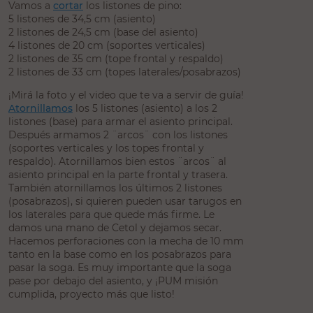
Vamos a
cortar
los listones de pino:
5 listones de 34,5 cm (asiento)
2 listones de 24,5 cm (base del asiento)
4 listones de 20 cm (soportes verticales)
2 listones de 35 cm (tope frontal y respaldo)
2 listones de 33 cm (topes laterales/posabrazos)
¡Mirá la foto y el video que te va a servir de guía!
Atornillamos
los 5 listones (asiento) a los 2
listones (base) para armar el asiento principal.
Después armamos 2 ¨arcos¨ con los listones
(soportes verticales y los topes frontal y
respaldo). Atornillamos bien estos ¨arcos¨ al
asiento principal en la parte frontal y trasera.
También atornillamos los últimos 2 listones
(posabrazos), si quieren pueden usar tarugos en
los laterales para que quede más firme. Le
damos una mano de Cetol y dejamos secar.
Hacemos perforaciones con la mecha de 10 mm
tanto en la base como en los posabrazos para
pasar la soga. Es muy importante que la soga
pase por debajo del asiento, y ¡PUM misión
cumplida, proyecto más que listo!