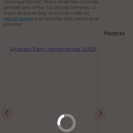
¿Viste qué fácil es? Ahora tenés tres opciones
geniales para armar tus propias hamacas. Lo
mejor es que en Easy encontrás todas las
Herramientas
que necesitás ¡Nos vemos en el
próximo!
Maderas