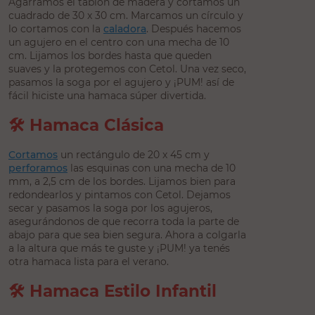
Agarramos el tablón de madera y cortamos un
cuadrado de 30 x 30 cm. Marcamos un círculo y
lo cortamos con la
caladora
. Después hacemos
un agujero en el centro con una mecha de 10
cm. Lijamos los bordes hasta que queden
suaves y la protegemos con Cetol. Una vez seco,
pasamos la soga por el agujero y ¡PUM! así de
fácil hiciste una hamaca súper divertida.
🛠️ Hamaca Clásica
Cortamos
un rectángulo de 20 x 45 cm y
perforamos
las esquinas con una mecha de 10
mm, a 2,5 cm de los bordes. Lijamos bien para
redondearlos y pintamos con Cetol. Dejamos
secar y pasamos la soga por los agujeros,
asegurándonos de que recorra toda la parte de
abajo para que sea bien segura. Ahora a colgarla
a la altura que más te guste y ¡PUM! ya tenés
otra hamaca lista para el verano.
🛠️ Hamaca Estilo Infantil