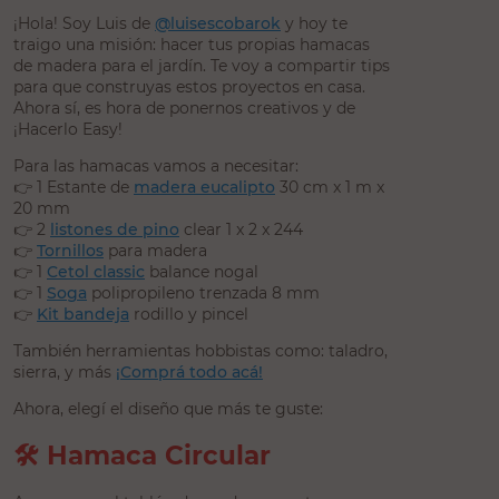
¡Hola! Soy Luis de
@luisescobarok
y hoy te
traigo una misión: hacer tus propias hamacas
de madera para el jardín. Te voy a compartir tips
para que construyas estos proyectos en casa.
Ahora sí, es hora de ponernos creativos y de
¡Hacerlo Easy!
Para las hamacas vamos a necesitar:
👉 1 Estante de
madera eucalipto
30 cm x 1 m x
20 mm
👉 2
listones de pino
clear 1 x 2 x 244
👉
Tornillos
para madera
👉 1
Cetol classic
balance nogal
👉 1
Soga
polipropileno trenzada 8 mm
👉
Kit bandeja
rodillo y pincel
También herramientas hobbistas como: taladro,
sierra, y más
¡Comprá todo acá!
Ahora, elegí el diseño que más te guste:
🛠️ Hamaca Circular