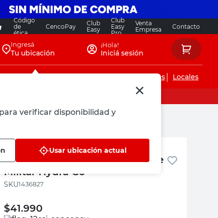
Código
Club
Club
Venta
de
CencoPay
Easy
Contacto
Easy
Empresa
ética
Pro
Ingresá
¡Hola!
Tu ubicación
Iniciá sesión
Servicios de instalaciones
Locales
para verificar disponibilidad y
Hydra Go
ón
Usar ubicación actual
Botella Acero Inox 750 Ml Verde
Militar Hydra Go
:
1436827
$
41.990