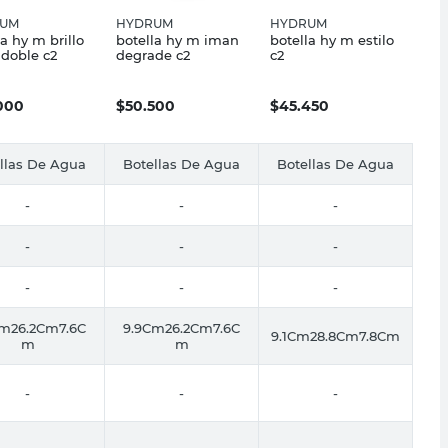
UM
HYDRUM
HYDRUM
la hy m brillo
botella hy m iman
botella hy m estilo
doble c2
degrade c2
c2
000
$
50.500
$
45.450
llas De Agua
Botellas De Agua
Botellas De Agua
-
-
-
-
-
-
-
-
-
Cm26.2Cm7.6C
9.9Cm26.2Cm7.6C
9.1Cm28.8Cm7.8Cm
m
m
-
-
-