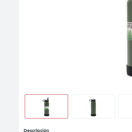
sillon
vanitory
ceramica
Descripción