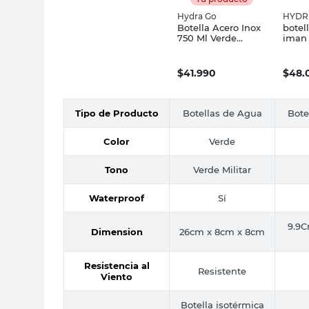
Hydra Go
HYDR
Botella Acero Inox
botel
750 Ml Verde
iman 
Militar Hydra Go
$
41.990
$
48.
Tipo de Producto
Botellas de Agua
Bote
Color
Verde
Tono
Verde Militar
Waterproof
Sí
9.9
Dimension
26cm x 8cm x 8cm
Resistencia al
Resistente
Viento
Botella isotérmica