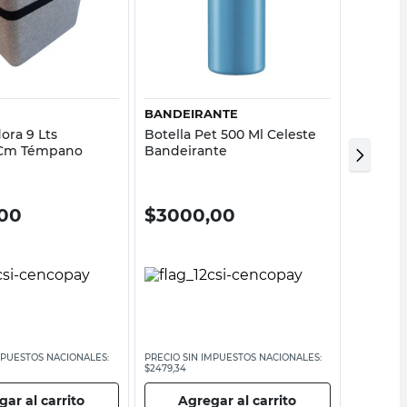
Vista rápida
Vista rápida
BANDEIRANTE
SLAZEN
ora 9 Lts
Botella Pet 500 Ml Celeste
Botella
 Cm Témpano
Bandeirante
Negro R
00
$
3000,00
$
18.
MPUESTOS NACIONALES:
PRECIO SIN IMPUESTOS NACIONALES:
PRECIO SI
$2479,34
$15.694,22
ar al carrito
Agregar al carrito
Ag