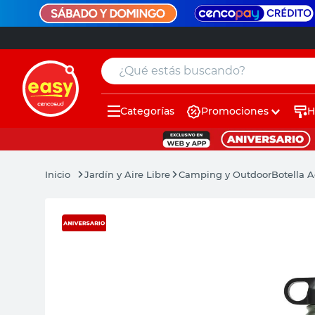
¿Qué estás buscando?
Categorías
Promociones
H
muebles
pintura
Jardín y Aire Libre
Camping y Outdoor
Botella A
escritorio
puertas
placard
espejo
sillas