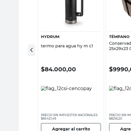
sta rápida
Vista rápida
HYDRUM
TÉMPANO
o 5 Lts
Conservad
termo para agua hy m c1
monaggio
25x29x23
00
$
84.000,00
$
9990,
ESTOS NACIONALES:
PRECIO SIN IMPUESTOS NACIONALES:
PRECIO SIN I
$69.421,49
$8256,20
 al carrito
Agregar al carrito
Agreg