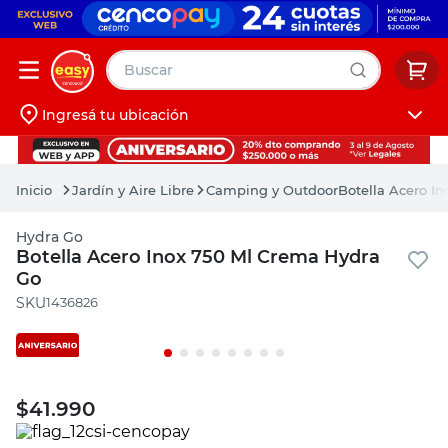
Buscar
Ingresá tu ubicación
muebles
Iniciá sesión
pintura
Jardín y Aire Libre
Camping y Outdoor
Botella Acero I
escritorio
Hydra Go
puertas
Botella Acero Inox 750 Ml Crema Hydra
Go
placard
:
1436826
$
41.990