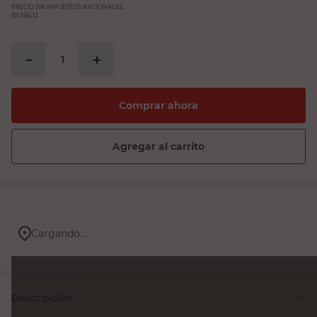
PRECIO SIN IMPUESTOS NACIONALES:
$11.566,12
－
＋
Comprar ahora
Agregar al carrito
Cargando...
Descripción