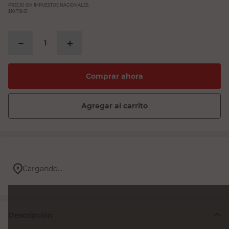
PRECIO SIN IMPUESTOS NACIONALES:
$10.719,01
－
＋
Comprar ahora
Agregar al carrito
Cargando...
Descripción