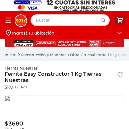
Buscar
Ingresá tu ubicación
muebles
Iniciá sesión
pintura
Construcción y Maderas
Obra Gruesa
Ferrite Easy Const
escritorio
Tierras Nuestras
puertas
Ferrite Easy Constructor 1 Kg Tierras
Nuestras
placard
:
1121949
$
3680