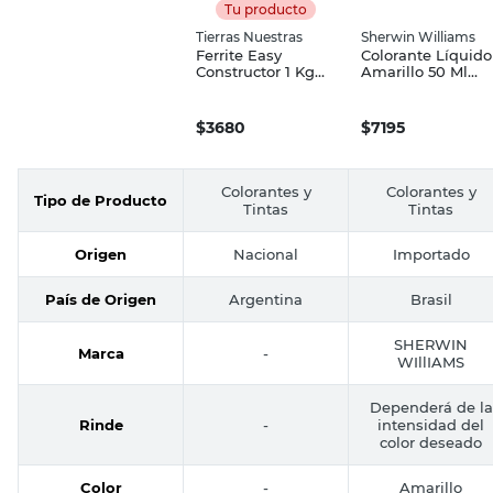
Tu producto
Tierras Nuestras
Sherwin Williams
Ferrite Easy
Colorante Líquido
Constructor 1 Kg
Amarillo 50 Ml
Tierras Nuestras
Base Agua
Sherwin Williams
$
3680
$
7195
Colorantes y
Colorantes y
Tipo de Producto
Tintas
Tintas
Origen
Nacional
Importado
País de Origen
Argentina
Brasil
SHERWIN
Marca
-
WIllIAMS
Dependerá de la
Rinde
-
intensidad del
color deseado
Color
-
Amarillo