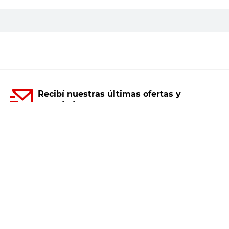
PRECIO SIN IMPUESTOS NACIONALES:
$6115,71
Agregar al carrito
Recibí nuestras últimas ofertas y
novedades
E-mail
DNI
Acepto los
Términos y Condiciones.
Suscribirme