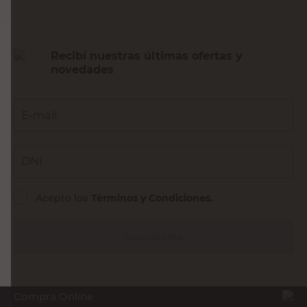
Recibí nuestras últimas ofertas y
novedades
E-mail
DNI
Acepto los
Términos y Condiciones.
Suscribirme
Compra Online