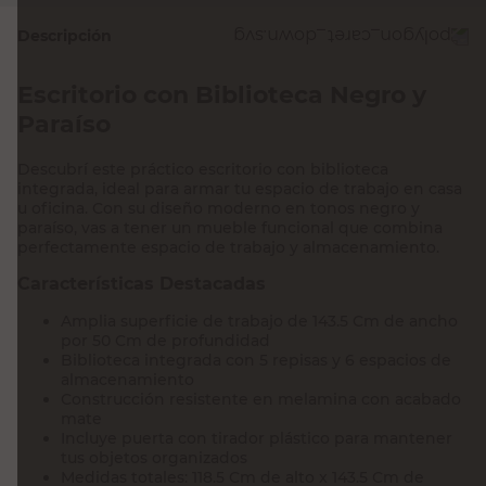
Descripción
Escritorio con Biblioteca Negro y
Paraíso
Descubrí este práctico escritorio con biblioteca
integrada, ideal para armar tu espacio de trabajo en casa
u oficina. Con su diseño moderno en tonos negro y
paraíso, vas a tener un mueble funcional que combina
perfectamente espacio de trabajo y almacenamiento.
Características Destacadas
Amplia superficie de trabajo de 143.5 Cm de ancho
por 50 Cm de profundidad
Biblioteca integrada con 5 repisas y 6 espacios de
almacenamiento
Construcción resistente en melamina con acabado
mate
Incluye puerta con tirador plástico para mantener
tus objetos organizados
Medidas totales: 118.5 Cm de alto x 143.5 Cm de