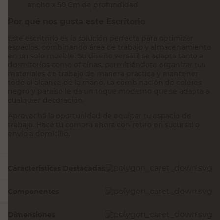
ancho x 50 Cm de profundidad
Por qué nos gusta este Escritorio
Este escritorio es la solución perfecta para optimizar
espacios, combinando área de trabajo y almacenamiento
en un solo mueble. Su diseño versátil se adapta tanto a
dormitorios como oficinas, permitiéndote organizar tus
materiales de trabajo de manera práctica y mantener
todo al alcance de la mano. La combinación de colores
negro y paraíso le da un toque moderno que se adapta a
cualquier decoración.
Aprovechá la oportunidad de equipar tu espacio de
trabajo. Hacé tu compra ahora con retiro en sucursal o
envío a domicilio.
Características Destacadas
Componentes
Dimensiones