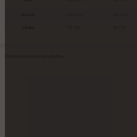
Ancho
143.5 Cm
110 Cm
Largo
50 Cm
52 Cm
Productos recomendados