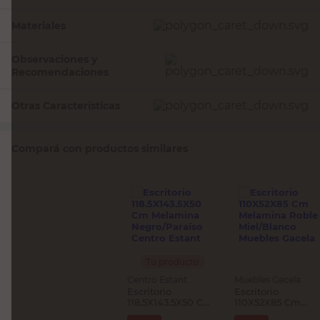
Materiales
Observaciones y
Recomendaciones
Otras Características
Compará con productos similares
Tu producto
Centro Estant
Muebles Gacela
Escritorio
Escritorio
118.5X143.5X50 Cm
110X52X85 Cm
Melamina
Melamina Roble