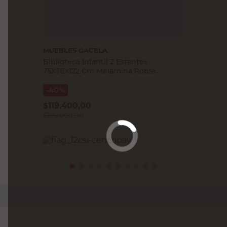
MUEBLES GACELA
Biblioteca Infantil 2 Estantes
75X36X122 Cm Melamina Roble
Miel/Blanco Capibara Muebles Gacela
40%
$
119.400,00
$
199.000,00
PRECIO SIN IMPUESTOS NACIONALES:
$150.413,23
Agregar al carrito