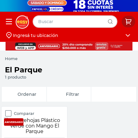
Buscar
Ingresá tu ubicación
muebles
Iniciá sesión
pintura
Home
escritorio
El Parque
puertas
1
producto
placard
Fecha de
Filtrar
release
Comparar