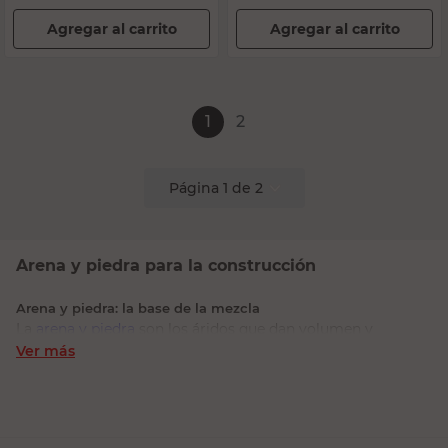
Agregar al carrito
Agregar al carrito
1
2
Página
1
de
2
Arena y piedra para la construcción
Arena y piedra: la base de la mezcla
La
arena y piedra
son los áridos que dan volumen y
resistencia a la mezcla. Sin áridos, el cemento solo sería
Ver más
demasiado caro, frágil y con mucha retracción al secar. La
proporción correcta de arena, piedra y cemento define la
resistencia del hormigón o la calidad de un revoque.
Forman parte de la categoría de
obra gruesa
.