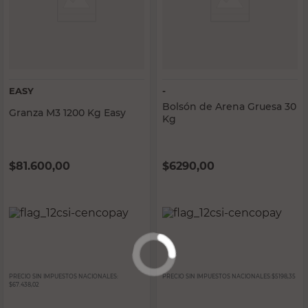
EASY
-
Bolsón de Arena Gruesa 30
Granza M3 1200 Kg Easy
Kg
$
81.600,00
$
6290,00
PRECIO SIN IMPUESTOS NACIONALES:
PRECIO SIN IMPUESTOS NACIONALES:
$5198,35
$67.438,02