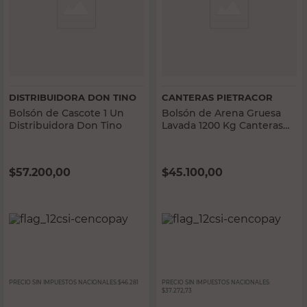
DISTRIBUIDORA DON TINO
CANTERAS PIETRACOR
Bolsón de Cascote 1 Un
Bolsón de Arena Gruesa
Distribuidora Don Tino
Lavada 1200 Kg Canteras
Pietracor
$
57.200,00
$
45.100,00
PRECIO SIN IMPUESTOS NACIONALES:
$46.281
PRECIO SIN IMPUESTOS NACIONALES:
$37.272,73