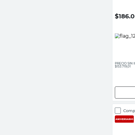
EBG120 D
$
186.
PRECIO SIN
$153.719,01
Comp