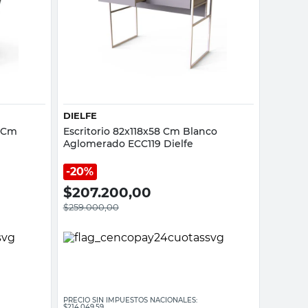
Vista rápida
DIELFE
8 Cm
Escritorio 82x118x58 Cm Blanco
Aglomerado ECC119 Dielfe
20%
$
207.200,00
$
259.000,00
PRECIO SIN IMPUESTOS NACIONALES:
$214.049,59