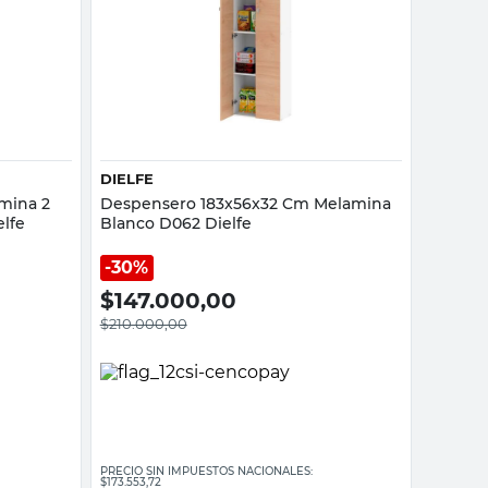
Vista rápida
DIELFE
mina 2
Despensero 183x56x32 Cm Melamina
elfe
Blanco D062 Dielfe
30%
$
147.000,00
$
210.000,00
PRECIO SIN IMPUESTOS NACIONALES:
$173.553,72