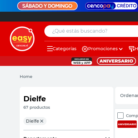
¿Qué estás buscando?
Categorías
Promociones
H
muebles
pintura
Home
escritorio
puertas
Dielfe
placard
67
productos
Comp
sillon
Dielfe
espejo