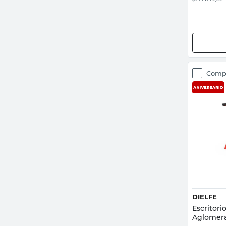
Comp
DIELFE
Escritor
Aglomera