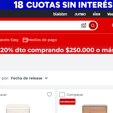
acelo Easy
Medios de pago
Tu ubicación
Ayudanos a localizarte p
cobertura en tu zona.
Seleccionar ubicació
Fecha de release
arar
Comparar