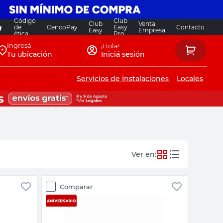
Código
Club
Club
Venta
de
CencoPay
Easy
Contacto
Easy
Empresa
ética
Pro
Ingresá
¡Hola!
Tu ubicación
Iniciá sesión
Servicios de instalaciones
Locales
ara verificar disponibilidad y
n
Usar ubicación actual
Comparar