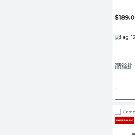
$
189.
PRECIO SIN
$156.198,35
Comp