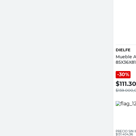
DIELFE
Mueble A
85X36X81
Espacios 
30%
$
111.3
$
159.000,
PRECIO SIN
$131.404,96