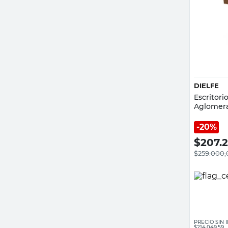
DIELFE
Escritor
Aglomera
20%
$
207.
$
259.000,
PRECIO SIN
$214.049,59