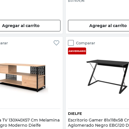
$131.404,96
Agregar al carrito
Agregar al carrito
arar
Comparar
Vista rápida
Vista rápida
DIELFE
a TV 130X40X57 Cm Melamina
Escritorio Gamer 81x118x58 
gro Moderno Dielfe
Aglomerado Negro EBG120 Di