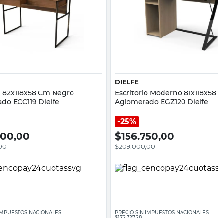
Vista rápida
Vista rápida
DIELFE
io 82x118x58 Cm Negro
Escritorio Moderno 81x118x5
do ECC119 Dielfe
Aglomerado EGZ120 Dielfe
25%
200,00
$
156.750,00
00
$
209.000,00
 IMPUESTOS NACIONALES:
PRECIO SIN IMPUESTOS NACIONALES:
$172.727,28