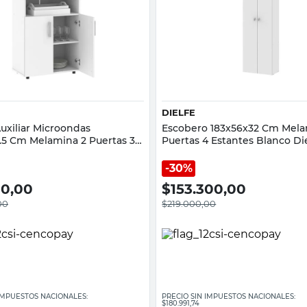
Vista rápida
Vista rápida
DIELFE
uxiliar Microondas
Escobero 183x56x32 Cm Mela
.5 Cm Melamina 2 Puertas 3
Puertas 4 Estantes Blanco Di
Blanco Dielfe
30%
00,00
$
153.300,00
00
$
219.000,00
 IMPUESTOS NACIONALES:
PRECIO SIN IMPUESTOS NACIONALES:
$180.991,74