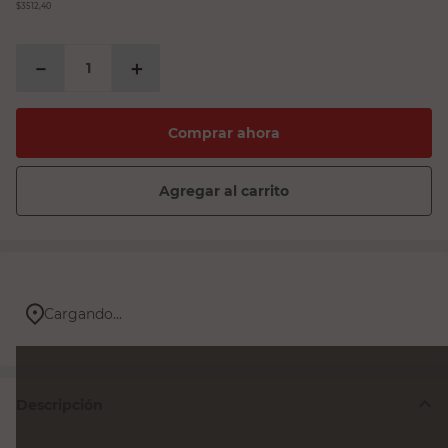
$3512,40
－
＋
Comprar ahora
Agregar al carrito
Cargando...
Descripción