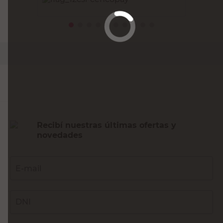
PRECIO SIN IMPUESTOS NACIONALES:
$44.049,59
Agregar al carrito
Recibí nuestras últimas ofertas y
novedades
E-mail
DNI