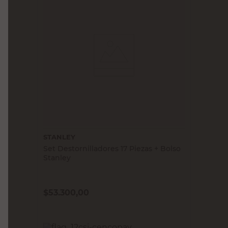
STANLEY
Set Destornilladores 17 Piezas + Bolso
Stanley
$
53.300,00