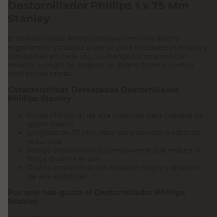
Destornillador Phillips 1 x 75 Mm
Stanley
El destornillador Phillips Stanley combina diseño
ergonómico y calidad superior para brindarte precisión y
comodidad en cada uso. Su mango bicomponente
amarillo y negro te asegura un agarre firme y control
total en tus tareas.
Características Destacadas Destornillador
Phillips Stanley
Punta Phillips #1 de alta precisión para trabajos de
ajuste exacto
Longitud de 75 Mm, ideal para acceder a espacios
reducidos
Mango ergonómico bicomponente que reduce la
fatiga durante el uso
Diseño profesional con acabado negro y amarillo
de alta visibilidad
Por qué nos gusta el Destornillador Phillips
Stanley