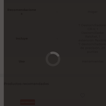
Recomendacione
-
Hogar
s
7 Destornilladore
CR-V, 1
Destornillador
Ratchet, 1
Incluye
-
extensión flexible
7 destornilladore
de precisión, 20
puntas
Uso
-
Herramientas
Productos recomendados