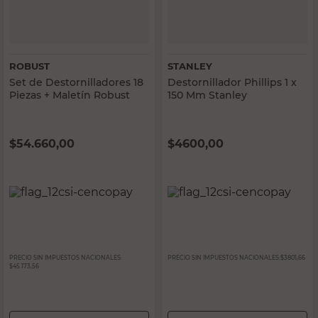
ROBUST
STANLEY
Set de Destornilladores 18
Destornillador Phillips 1 x
Piezas + Maletín Robust
150 Mm Stanley
$
54.660,00
$
4600,00
PRECIO SIN IMPUESTOS NACIONALES:
PRECIO SIN IMPUESTOS NACIONALES:
$3801,66
$45.173,56