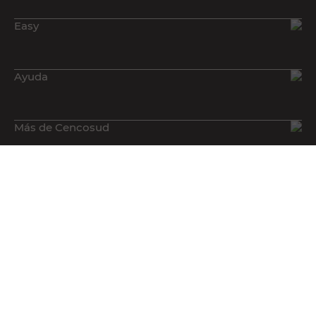
Easy
Ayuda
Más de Cencosud
Descargá nuestra App!
Seguinos en