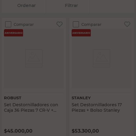
Relevancia
Filtrar
Comparar
Comparar
ROBUST
STANLEY
Set Destornilladores con
Set Destornilladores 17
Caja 36 Piezas 7 CR-V +
Piezas + Bolso Stanley
Ratchet + 20 Puntas
Robust
$
45.000,00
$
53.300,00