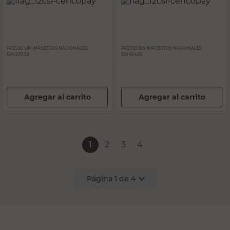
PRECIO SIN IMPUESTOS NACIONALES:
PRECIO SIN IMPUESTOS NACIONALES:
$24.297,53
$10.454,55
Agregar al carrito
Agregar al carrito
1
2
3
4
Página
1
de
4