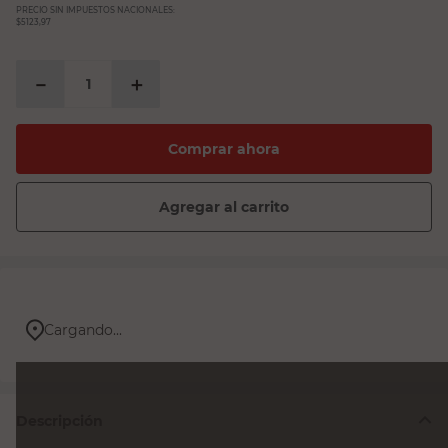
PRECIO SIN IMPUESTOS NACIONALES:
$5123,97
－
＋
Comprar ahora
Agregar al carrito
Cargando...
Descripción