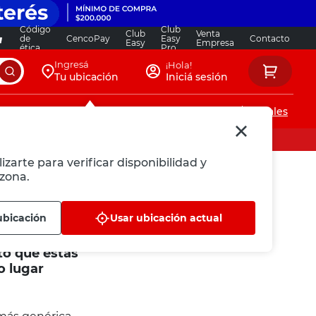
Código
Club
Club
Venta
de
CencoPay
Easy
Contacto
Easy
Empresa
ética
Pro
Ingresá
¡Hola!
Tu ubicación
Iniciá sesión
Servicios de instalaciones
Locales
izarte para verificar disponibilidad y
zona.
ubicación
Usar ubicación actual
to que estás
o lugar