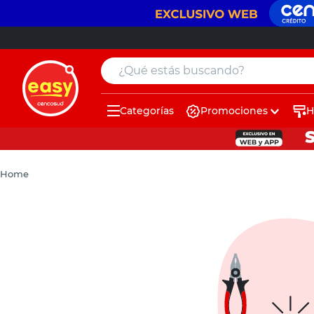
¿Qué estás buscando?
Categorías
Promociones
H
muebles
pintura
Home
escritorio
puertas
placard
espejo
sillas