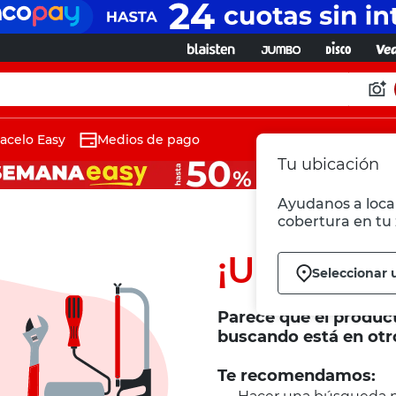
acelo Easy
Medios de pago
Tu ubicación
Ayudanos a local
cobertura en tu 
¡Ups!
Seleccionar 
Parece que el produc
buscando está en otr
Te recomendamos: