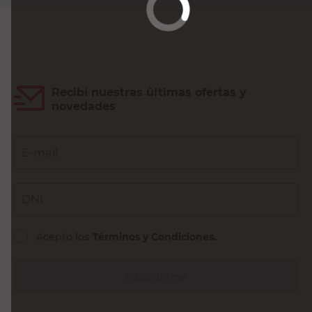
Agregar al carrito
Recibí nuestras últimas ofertas y
novedades
E-mail
DNI
Acepto los
Términos y Condiciones.
Suscribirme