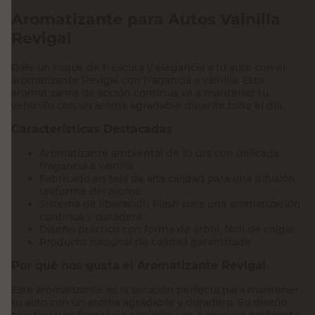
Aromatizante para Autos Vainilla
Revigal
Dale un toque de frescura y elegancia a tu auto con el
aromatizante Revigal con fragancia a vainilla. Este
aromatizante de acción continua va a mantener tu
vehículo con un aroma agradable durante todo el día.
Características Destacadas
Aromatizante ambiental de 10 Grs con delicada
fragancia a vainilla
Fabricado en tela de alta calidad para una difusión
uniforme del aroma
Sistema de liberación Flash para una aromatización
continua y duradera
Diseño práctico con forma de árbol, fácil de colgar
Producto nacional de calidad garantizada
Por qué nos gusta el Aromatizante Revigal
Este aromatizante es la solución perfecta para mantener
tu auto con un aroma agradable y duradero. Su diseño
práctico y su fragancia a vainilla van a crear un ambiente