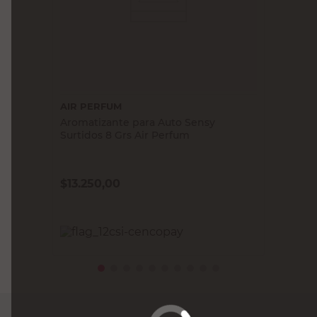
AIR PERFUM
Aromatizante para Auto Sensy
Surtidos 8 Grs Air Perfum
$
13.250,00
PRECIO SIN IMPUESTOS NACIONALES:
$10.950,42