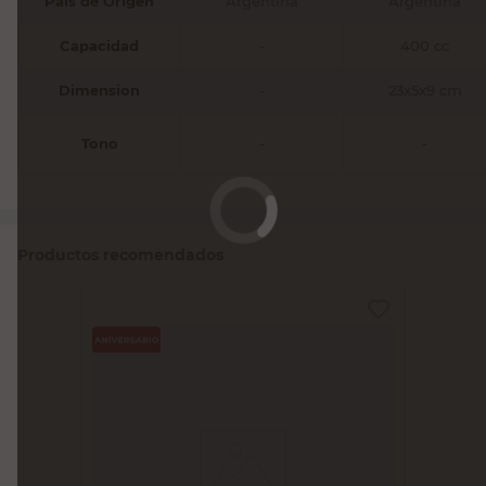
País de Origen
Argentina
Argentina
Capacidad
-
400 cc
Dimension
-
23x5x9 cm
Tono
-
-
Productos recomendados