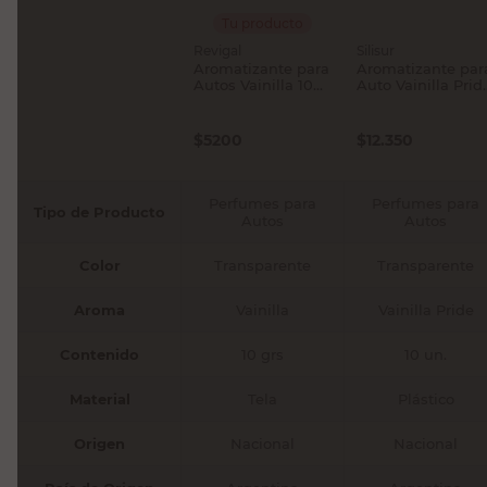
Tu producto
Revigal
Silisur
Aromatizante para
Aromatizante par
Autos Vainilla 10
Auto Vainilla Prid
Grs Revigal
400 Cc Silisur
$
5200
$
12.350
Perfumes para
Perfumes para
Tipo de Producto
Autos
Autos
Color
Transparente
Transparente
Aroma
Vainilla
Vainilla Pride
Contenido
10 grs
10 un.
Material
Tela
Plástico
Origen
Nacional
Nacional