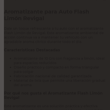
Aromatizante para Auto Flash
Limón Revigal
Dale un toque refrescante a tu auto con el aromatizante
Flash Limón de Revigal. Este aromatizante ambiental de
acción continua va a mantener tu vehículo con un
agradable aroma cítrico durante todo el día.
Características Destacadas
Aromatizante de 10 Grs con fragancia a limón, ideal
para espacios reducidos
Diseño práctico y compacto en forma triangular
para colgar
Fabricación nacional de calidad garantizada
Material de tela que permite una liberación gradual
del aroma
Por qué nos gusta el Aromatizante Flash Limón
Revigal
Este aromatizante es una solución práctica y efectiva