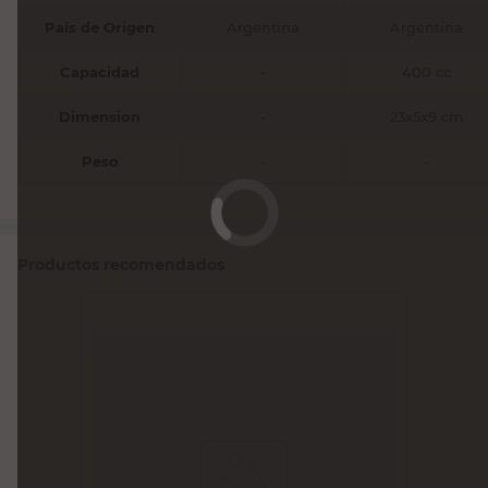
País de Origen
Argentina
Argentina
Capacidad
-
400 cc
Dimension
-
23x5x9 cm
Peso
-
-
Productos recomendados