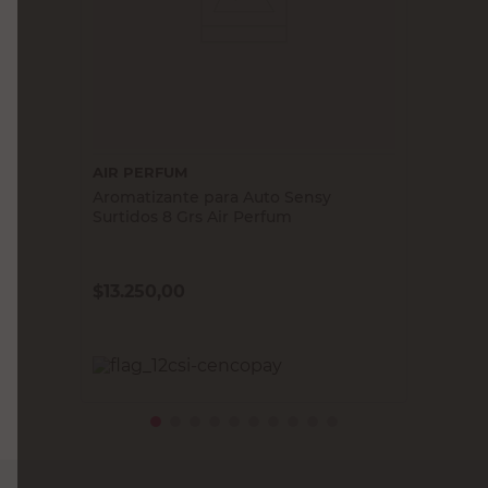
AIR PERFUM
Aromatizante para Auto Sensy
Surtidos 8 Grs Air Perfum
$
13.250,00
PRECIO SIN IMPUESTOS NACIONALES:
$10.950,42