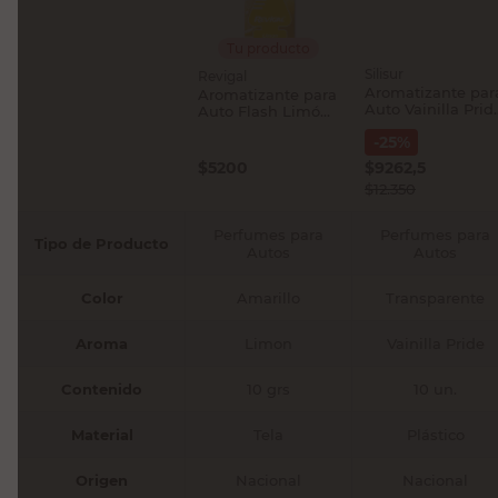
Tu producto
Silisur
Revigal
Aromatizante par
Aromatizante para
Auto Vainilla Prid
Auto Flash Limón
400 Cc Silisur
10 Grs Revigal
-
25
%
$
5200
$
9262,5
$
12.350
Perfumes para
Perfumes para
Tipo de Producto
Autos
Autos
Color
Amarillo
Transparente
Aroma
Limon
Vainilla Pride
Contenido
10 grs
10 un.
Material
Tela
Plástico
Origen
Nacional
Nacional