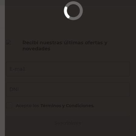
Agregar al carrito
Recibí nuestras últimas ofertas y
novedades
E-mail
DNI
Acepto los
Términos y Condiciones.
Suscribirme