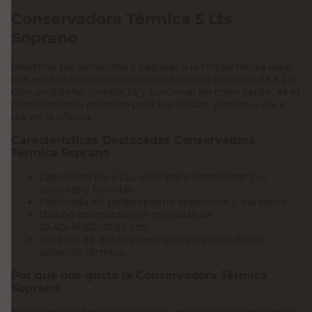
Conservadora Térmica 5 Lts
Soprano
Mantené tus alimentos y bebidas a la temperatura ideal
con esta práctica conservadora térmica Soprano de 5 Lts.
Con un diseño compacto y funcional en color verde, es el
complemento perfecto para tus salidas, picnics o día a
día en la oficina.
Características Destacadas Conservadora
Térmica Soprano
Capacidad de 5 Lts, ideal para transportar tus
comidas y bebidas.
Fabricada en polipropileno resistente y duradero.
Diseño compacto con medidas de
26,40x16,60x20,30 cm.
Sistema de doble pared que garantiza mejor
aislación térmica.
Por qué nos gusta la Conservadora Térmica
Soprano
Esta conservadora es la solución práctica para mantener