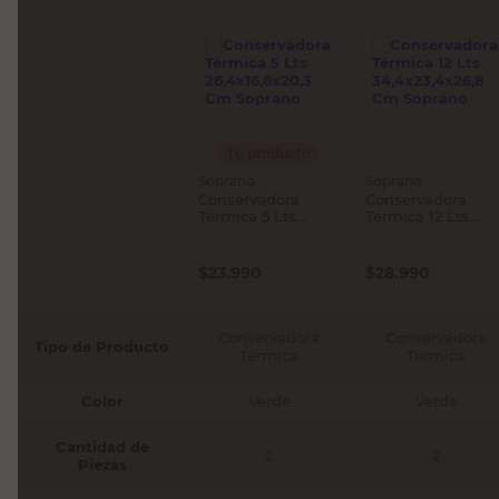
Tu producto
Soprano
Soprano
Conservadora
Conservadora
Térmica 5 Lts
Térmica 12 Lts
26,4x16,6x20,3 Cm
34,4x23,4x26,8 C
Soprano
Soprano
$
23.990
$
28.990
Conservadora
Conservadora
Tipo de Producto
Termica
Termica
Color
Verde
Verde
Cantidad de
2
2
Piezas