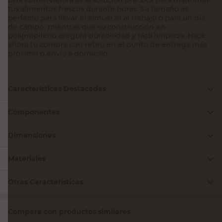
tus alimentos frescos durante horas. Su tamaño es
perfecto para llevar el almuerzo al trabajo o para un día
de campo, mientras que su construcción en
polipropileno asegura durabilidad y fácil limpieza. Hacé
ahora tu compra con retiro en el punto de entrega más
próximo o envío a domicilio.
Características Destacadas
Componentes
Dimensiones
Materiales
Otras Características
Compará con productos similares