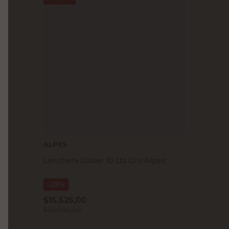
ALPES
Lonchera Cooler 10 Lts Gris Alpes
25%
$
15.525,00
$
20.700,00