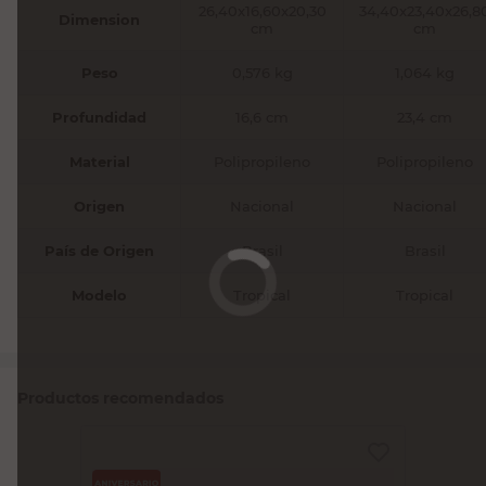
26,40x16,60x20,30
34,40x23,40x26,8
Dimension
cm
cm
Peso
0,576 kg
1,064 kg
Profundidad
16,6 cm
23,4 cm
Material
Polipropileno
Polipropileno
Origen
Nacional
Nacional
País de Origen
Brasil
Brasil
Modelo
Tropical
Tropical
Productos recomendados