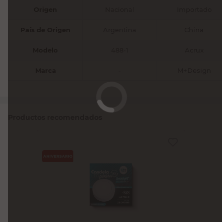
Origen
Nacional
Importado
País de Origen
Argentina
China
Modelo
488-1
Acrux
Marca
-
M+Design
Productos recomendados