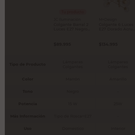
Tu producto
JC Iluminación
M+Design
Colgante Barral 2
Colgante 6 Luces
Luces E27 Negro
E27 Dorado Acrux
488-1 JC
M+Design
Iluminación
$
89.995
$
134.995
Lámparas
Lámparas
Tipo de Producto
Colgantes
Colgantes
Color
Marrón
Amarillo
Tono
Negro
-
Potencia
15 W
25W
Más Información
Tipo de Rosca=E27
-
Uso
Domestico
Interior