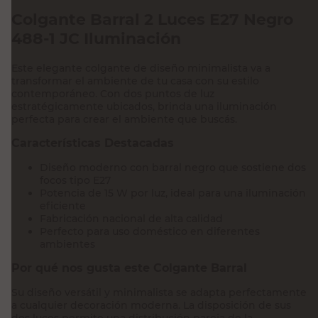
Colgante Barral 2 Luces E27 Negro
488-1 JC Iluminación
Este elegante colgante de diseño minimalista va a
transformar el ambiente de tu casa con su estilo
contemporáneo. Con dos puntos de luz
estratégicamente ubicados, brinda una iluminación
perfecta para crear el ambiente que buscás.
Características Destacadas
Diseño moderno con barral negro que sostiene dos
focos tipo E27
Potencia de 15 W por luz, ideal para una iluminación
eficiente
Fabricación nacional de alta calidad
Perfecto para uso doméstico en diferentes
ambientes
Por qué nos gusta este Colgante Barral
Su diseño versátil y minimalista se adapta perfectamente
a cualquier decoración moderna. La disposición de sus
dos luces permite una distribución pareja de la