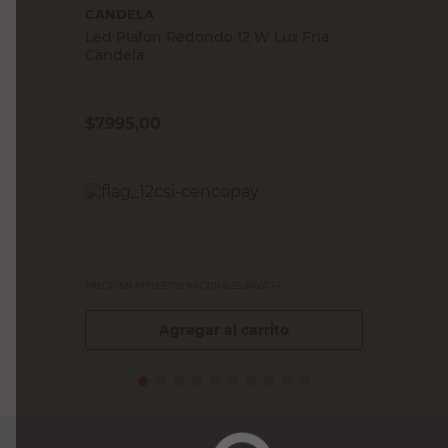
CANDELA
Led Plafón Redondo 12 W Luz Fría
Candela
$
7995,00
PRECIO SIN IMPUESTOS NACIONALES:
$6607,44
Agregar al carrito