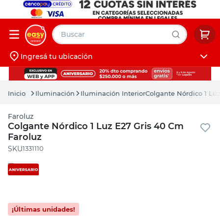
Buscar
Ingresá tu ubicación
muebles
Iniciá sesión
pintura
Iluminación
Iluminación Interior
Colgante Nórdico 1 Lu
escritorio
Faroluz
puertas
Colgante Nórdico 1 Luz E27 Gris 40 Cm
Faroluz
placard
:
1331110