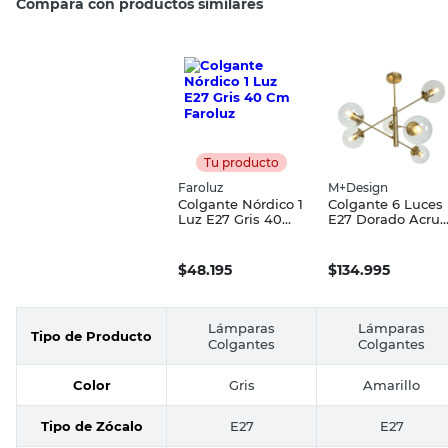
Compará con productos similares
Tu producto
Faroluz
M+Design
Colgante Nórdico 1
Colgante 6 Luces
Luz E27 Gris 40
E27 Dorado Acrux
Cm Faroluz
M+Design
$
48.195
$
134.995
Lámparas
Lámparas
Tipo de Producto
Colgantes
Colgantes
Color
Gris
Amarillo
Tipo de Zócalo
E27
E27