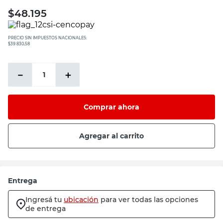
$
48.195
PRECIO SIN IMPUESTOS NACIONALES:
$39.830,58
－
＋
Comprar ahora
Agregar al carrito
Entrega
Ingresá tu
ubicación
para ver todas las opciones
de entrega