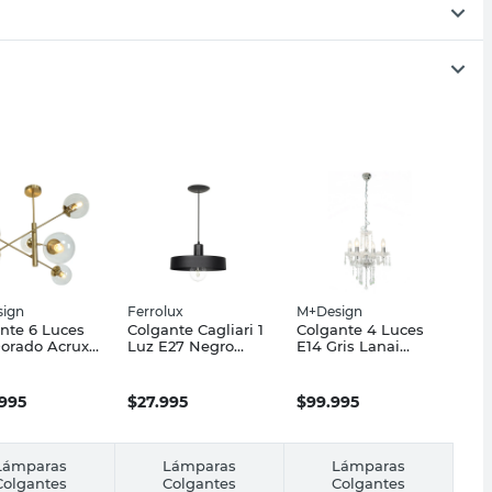
ign
Ferrolux
M+Design
nte 6 Luces
Colgante Cagliari 1
Colgante 4 Luces
orado Acrux
Luz E27 Negro
E14 Gris Lanai
sign
Ferrolux
M+Design
.995
$
27.995
$
99.995
Lámparas
Lámparas
Lámparas
Colgantes
Colgantes
Colgantes