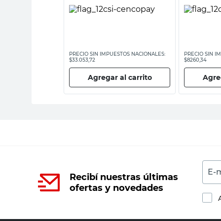
ESTOS NACIONALES:
PRECIO SIN IMPUESTOS NACIONALES:
PRECIO SIN I
$33.053,72
$8260,34
 al carrito
Agregar al carrito
Agreg
E-m
Recibí nuestras últimas
ofertas y novedades