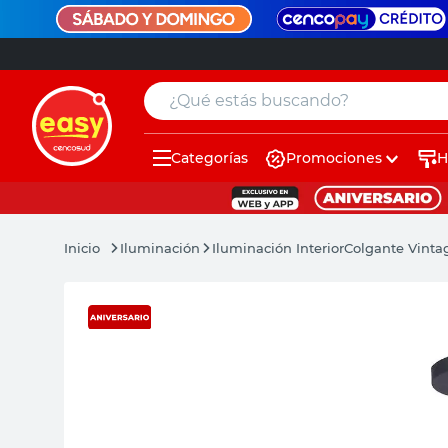
¿Qué estás buscando?
Categorías
Promociones
H
muebles
pintura
Iluminación
Iluminación Interior
Colgante Vinta
escritorio
puertas
placard
sillon
espejo