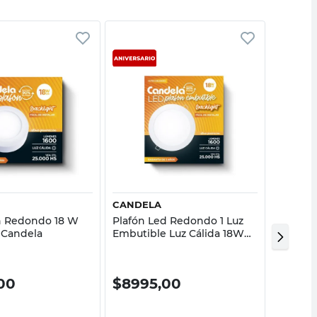
Vista rápida
Vista rápida
CANDELA
MACRO
n Redondo 18 W
Plafón Led Redondo 1 Luz
Led Pl
a Candela
Embutible Luz Cálida 18W
6 W Luz
Backlight Candela
00
$
8995,00
$
10.