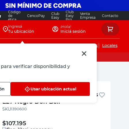
Código
Club
Club
Venta
de
CencoPay
Easy
Contacto
Easy
Empresa
ética
Pro
Ingresá
¡Hola!
Tu ubicación
Iniciá sesión
Servicios de instalaciones
Locales
para verificar disponibilidad y
Don Bell
ión
Usar ubicación actual
Colgante Vintage Globo 2 Luces
E27 Negro Don Bell
:
1390600
$
107.195