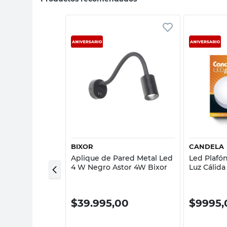
sta rápida
Vista rápida
BIXOR
CANDELA
 25 Cm
Aplique de Pared Metal Led
Led Plafó
anco Balucce
4 W Negro Astor 4W Bixor
Luz Cálid
00
$
39.995,00
$
9995,