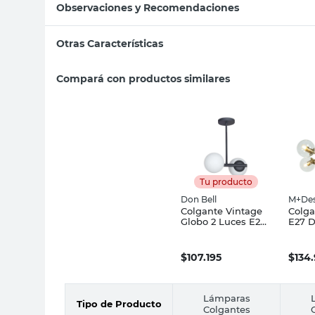
Observaciones y Recomendaciones
Otras Características
Compará con productos similares
Tu producto
Don Bell
M+Des
Colgante Vintage
Colga
Globo 2 Luces E27
E27 D
Negro Don Bell
M+De
$
107.195
$
134
Lámparas
Tipo de Producto
Colgantes