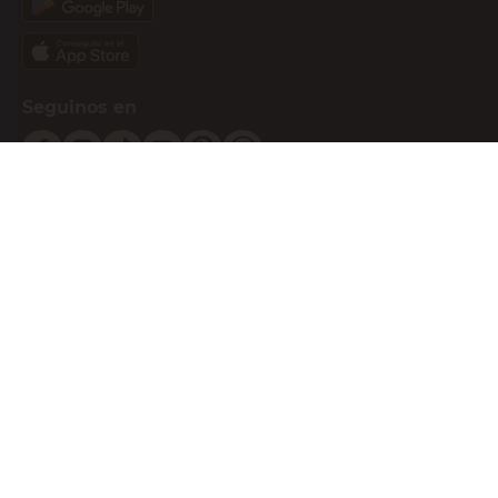
Seguinos en
Medios de pago
Atención al cliente
0810-999-EASY(3279)
0800-555-0055
Botón de arrepentimiento
Powered By