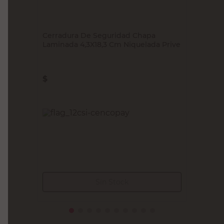
PRIVE
Cerradura De Seguridad Chapa
Laminada 4,3X18,3 Cm Niquelada Prive
$
41.090,00
PRECIO SIN IMPUESTOS NACIONALES:
$33.958,68
Agregar al carrito