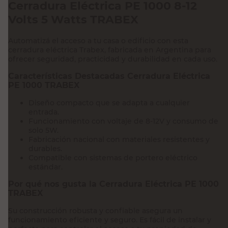
Cerradura Eléctrica PE 1000 8-12
Volts 5 Watts TRABEX
Automatizá el acceso a tu casa o edificio con esta
cerradura eléctrica Trabex, fabricada en Argentina para
ofrecer seguridad, practicidad y durabilidad en cada uso.
Características Destacadas Cerradura Eléctrica
PE 1000 TRABEX
Diseño compacto que se adapta a cualquier
entrada.
Funcionamiento con voltaje de 8-12V y consumo de
solo 5W.
Fabricación nacional con materiales resistentes y
durables.
Compatible con sistemas de portero eléctrico
estándar.
Por qué nos gusta la Cerradura Eléctrica PE 1000
TRABEX
Su construcción robusta y confiable asegura un
funcionamiento eficiente y seguro. Es fácil de instalar y