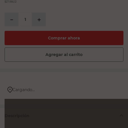
$27.066,12
－
＋
Comprar ahora
Agregar al carrito
Cargando...
Descripción