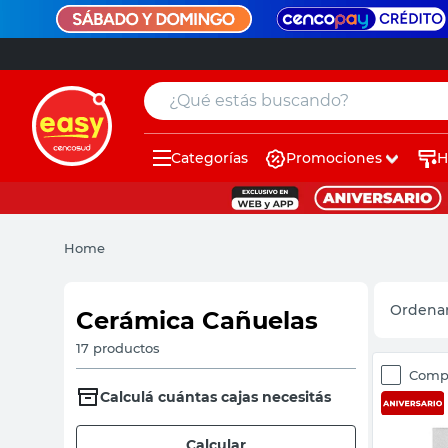
¿Qué estás buscando?
Categorías
Promociones
H
muebles
pintura
Home
escritorio
puertas
Cerámica Cañuelas
placard
17
productos
Comp
espejo
Calculá cuántas cajas necesitás
sillas
Calcular