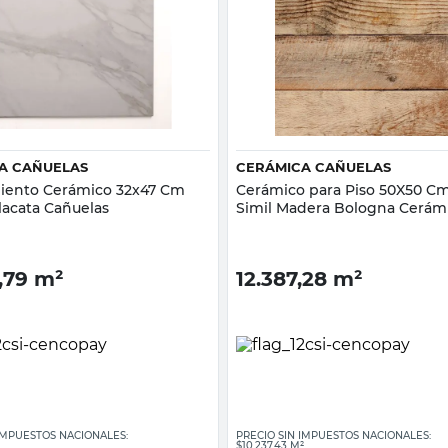
Vista rápida
Vista rápida
A CAÑUELAS
CERÁMICA CAÑUELAS
iento Cerámico 32x47 Cm
Cerámico para Piso 50X50 C
lacata Cañuelas
Simil Madera Bologna Cerám
Cañuelas
,79
m²
12.387,28
m²
 IMPUESTOS NACIONALES:
PRECIO SIN IMPUESTOS NACIONALES:
$10.237,43 M²