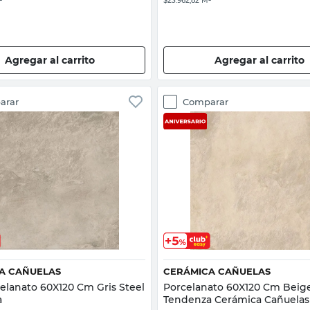
²
$23.962,82 M²
Agregar al carrito
Agregar al carrito
arar
Comparar
Vista rápida
Vista rápida
A CAÑUELAS
CERÁMICA CAÑUELAS
celanato 60X120 Cm Gris Steel
Porcelanato 60X120 Cm Beig
a
Tendenza Cerámica Cañuelas