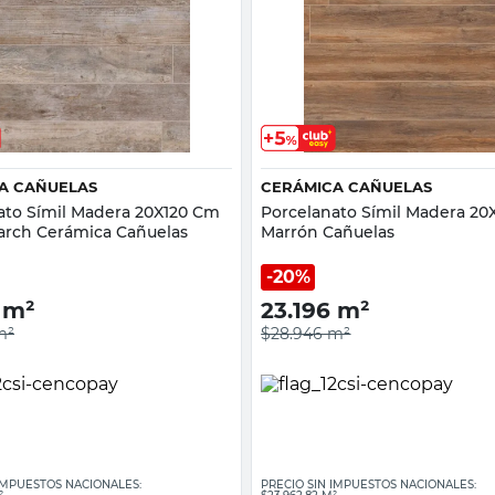
Vista rápida
Vista rápida
A CAÑUELAS
CERÁMICA CAÑUELAS
ato Símil Madera 20X120 Cm
Porcelanato Símil Madera 20
arch Cerámica Cañuelas
Marrón Cañuelas
20%
m²
23.196
m²
m²
$28.946
m²
 IMPUESTOS NACIONALES:
PRECIO SIN IMPUESTOS NACIONALES: