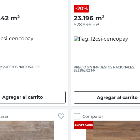
20%
,42
m²
23.196
m²
$28.946
m²
 IMPUESTOS NACIONALES:
PRECIO SIN IMPUESTOS NACIONALES:
²
$23.962,82 M²
Agregar al carrito
Agregar al carrito
arar
Comparar