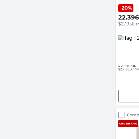
20%
22.396
$27.956
m
PRECIO SIN
$23.136,37 M²
Comp