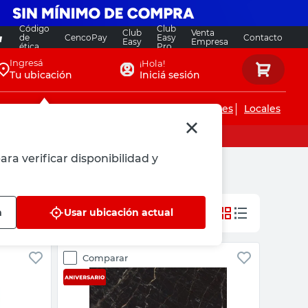
Código
Club
Club
Venta
de
CencoPay
Easy
Contacto
Easy
Empresa
ética
Pro
Ingresá
¡Hola!
Tu ubicación
Iniciá sesión
Servicios de instalaciones
Locales
ara verificar disponibilidad y
n
Usar ubicación actual
Comparar