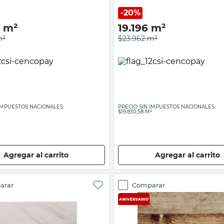
20%
m²
19.196
m²
²
$23.962
m²
 IMPUESTOS NACIONALES:
PRECIO SIN IMPUESTOS NACIONALES:
$19.830,58 M²
Agregar al carrito
Agregar al carrito
arar
Comparar