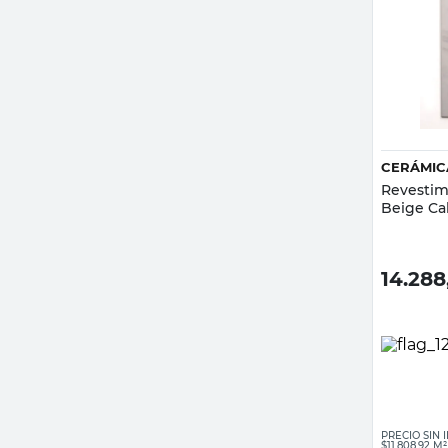
CERÁMIC
Revestim
Beige Ca
14.288
PRECIO SIN
$11.808,92 M²