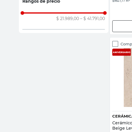
Rangos de precio
$9827,77 M²
$ 21.989,00
–
$ 41.791,00
Comp
CERÁMIC
Cerámico
Beige Le