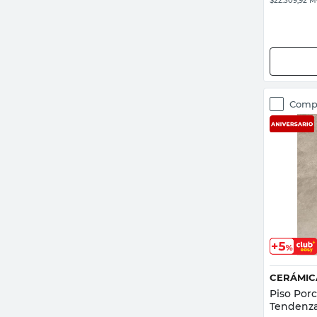
$22.309,92 M
Comp
CERÁMIC
Piso Por
Tendenz