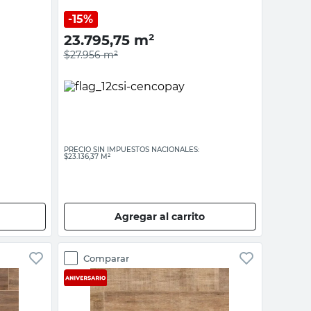
Cañuelas
15%
23.795,75
m²
$27.956
m²
PRECIO SIN IMPUESTOS NACIONALES:
$23.136,37 M²
Agregar al carrito
Comparar