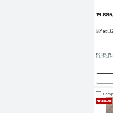
19.885
PRECIO SIN
$16.434,23 M
Comp