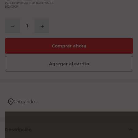
PRECIO SIN IMPUESTOS NACIONALES:
$62.479,34
－
＋
Comprar ahora
Agregar al carrito
Cargando...
Descripción