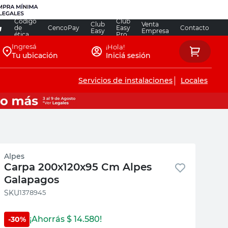
Código
Club
Club
Venta
de
CencoPay
Easy
Contacto
Easy
Empresa
ética
Pro
Ingresá
¡Hola!
Tu ubicación
Iniciá sesión
Servicios de instalaciones
Locales
Alpes
Carpa 200x120x95 Cm Alpes
Galapagos
:
1378945
¡Ahorrás $
14.580
!
-
30
%