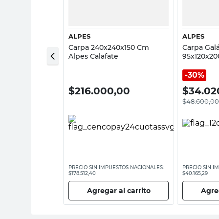
ALPES
ALPES
p 210x120x95
Carpa 240x240x150 Cm
Carpa Gal
NT-02
Alpes Calafate
95x120x20
verde Alp
30%
00
$
216.000,00
$
34.02
$
48.600,0
ESTOS NACIONALES:
PRECIO SIN IMPUESTOS NACIONALES:
PRECIO SIN I
$178.512,40
$40.165,29
 al carrito
Agregar al carrito
Agreg