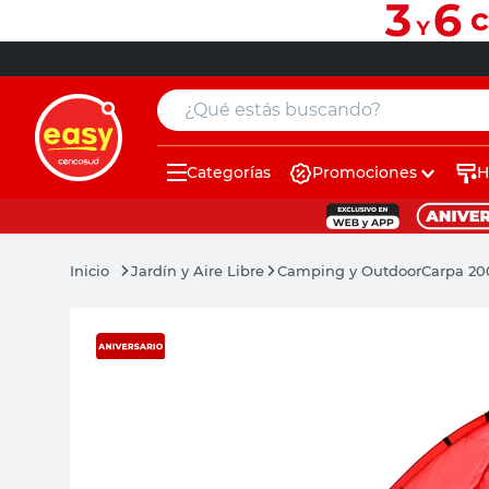
¿Qué estás buscando?
Categorías
Promociones
H
muebles
pintura
Jardín y Aire Libre
Camping y Outdoor
Carpa 20
escritorio
puertas
placard
sillon
espejo