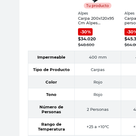
Tu producto
Alpes
Alpes
Carpa 200x120x95
Carp
Cm Alpes
pers
Galapagos
Galáp
-
30
%
-
30
Alpes
$
34.020
$
45.
$
48.600
$
64.
Impermeable
400 mm
Tipo de Producto
Carpas
Color
Rojo
Tono
Rojo
Número de
2 Personas
4
Personas
Rango de
+25 a +10°C
+
Temperatura