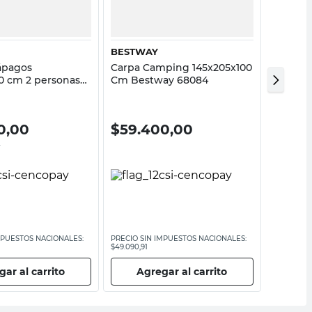
ALPES
BESTWAY
Carpa 
ápagos
Carpa Camping 145x205x100
140x240
0 cm 2 personas
Cm Bestway 68084
Alpes
es
$
216
0,00
$
59.400,00
0
PRECIO SI
MPUESTOS NACIONALES:
PRECIO SIN IMPUESTOS NACIONALES:
$178.512,40
$49.090,91
Ag
ar al carrito
Agregar al carrito