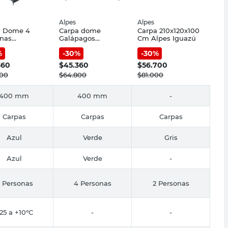
Alpes
Alpes
a Dome 4
Carpa dome
Carpa 210x120x100
onas
Galápagos
Cm Alpes Iguazú
agos azul
130x210x210 cm 4
%
-
30
%
-
30
%
personas verde
Alpes
360
$
45.360
$
56.700
800
$
64.800
$
81.000
400 mm
400 mm
-
Carpas
Carpas
Carpas
Azul
Verde
Gris
Azul
Verde
-
 Personas
4 Personas
2 Personas
25 a +10°C
-
-