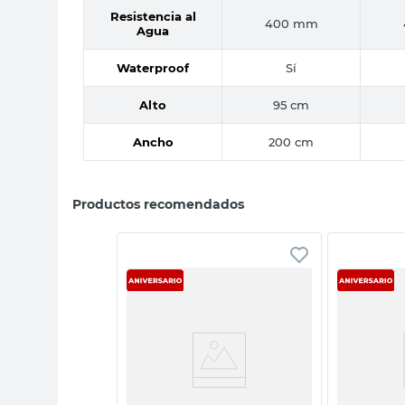
Resistencia al
400 mm
Agua
Waterproof
Sí
Alto
95 cm
Ancho
200 cm
Productos recomendados
sta rápida
Vista rápida