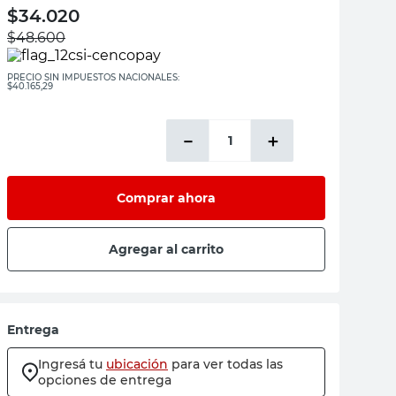
$
34.020
$
48.600
PRECIO SIN IMPUESTOS NACIONALES:
$40.165,29
－
＋
Comprar ahora
Agregar al carrito
Entrega
Ingresá tu
ubicación
para ver todas las
opciones de entrega