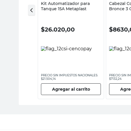
to Superior
Kit Automatizador para
Cabezal C
r
Tanque 15A Metaplast
Bronce 3 
0
$
26.020,00
$
8630,
ESTOS NACIONALES:
PRECIO SIN IMPUESTOS NACIONALES:
PRECIO SIN I
$21.504,14
$7132,24
 al carrito
Agregar al carrito
Agreg