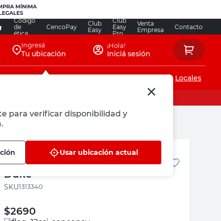
Código
Club
Club
Venta
de
CencoPay
Easy
Contacto
Easy
Empresa
ética
Pro
Ingresá
¡Hola!
Tu ubicación
Iniciá sesión
Servicios de instalaciones
Locales
e para verificar disponibilidad y
.
Duke
ación
Usar ubicación actual
Canasto Plástico para Válvula 1"
Duke
:
1313340
$
2690