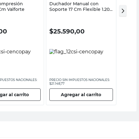
ompresión
Duchador Manual con
Conexió
Cm Valforte
Soporte 17 Cm Flexible 1.20
Mochila 
Mts Daccord
00
$
25.590,00
$
16.
MPUESTOS NACIONALES:
PRECIO SIN IMPUESTOS NACIONALES:
PRECIO SI
$21.148,77
$13.264,47
ar al carrito
Agregar al carrito
Ag