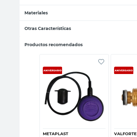
Materiales
Otras Características
Productos recomendados
sta rápida
Vista rápida
METAPLAST
VALFORTE