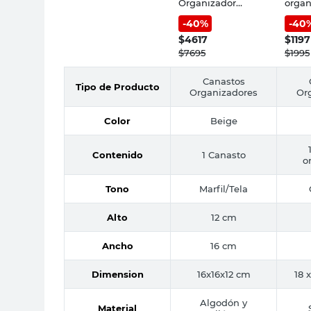
Organizador
organ
16x16x12 Cm
1.5 lt
-
40
%
-
40
Algodón/Poliéster
Marfil Cotidiana
$
4617
$
1197
$
7695
$
1995
Canastos
Tipo de Producto
Organizadores
Or
Color
Beige
Contenido
1 Canasto
o
Tono
Marfil/Tela
Alto
12 cm
Ancho
16 cm
Dimension
16x16x12 cm
18 x
Algodón y
Material