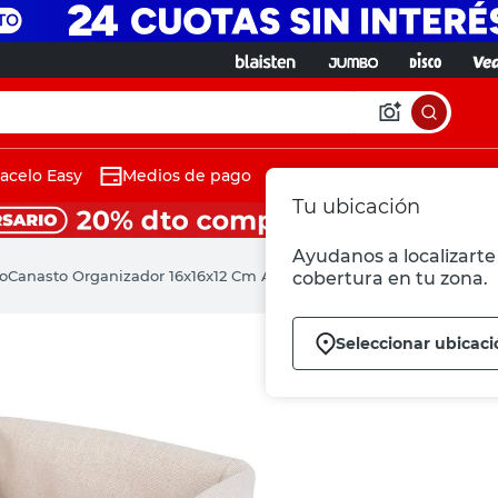
acelo Easy
Medios de pago
Tu ubicación
Ayudanos a localizarte 
o
Canasto Organizador 16x16x12 Cm Algodón/Poliéster Marfil Cotidi
cobertura en tu zona.
Seleccionar ubicaci