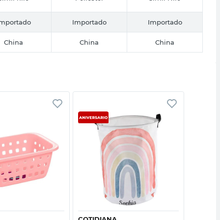
Importado
Importado
Importado
China
China
China
Vista rápida
Vista rápida
COTIDIANA
PLÁSTI