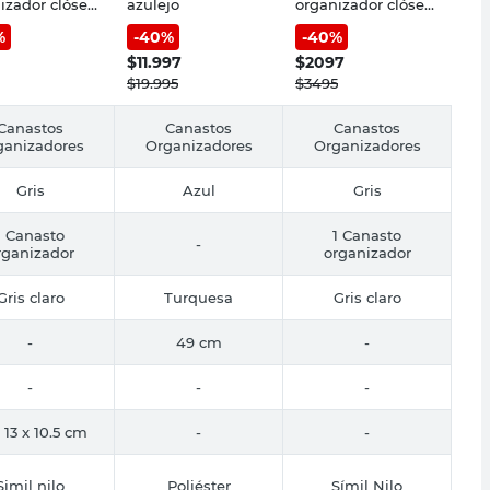
izador clóset
azulejo
organizador clóset
3 lt
%
-
40
%
-
40
%
$
11.997
$
2097
$
19.995
$
3495
Canastos
Canastos
Canastos
ganizadores
Organizadores
Organizadores
Gris
Azul
Gris
1 Canasto
1 Canasto
-
rganizador
organizador
Gris claro
Turquesa
Gris claro
-
49 cm
-
-
-
-
 13 x 10.5 cm
-
-
Simil nilo
Poliéster
Símil Nilo