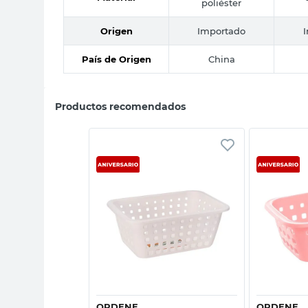
poliéster
Origen
Importado
País de Origen
China
Productos recomendados
sta rápida
Vista rápida
ORDENE
ORDENE