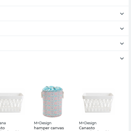
iana
M+Design
M+Design
sto
hamper canvas
Canasto