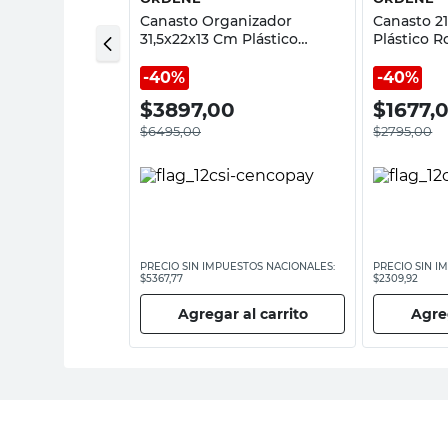
anizador
Canasto Organizador
Canasto 2
m Plástico Rosa
31,5x22x13 Cm Plástico
Plástico 
Blanco Ordene
40%
40%
0
$
3897,00
$
1677,
$
6495,00
$
2795,00
ESTOS NACIONALES:
PRECIO SIN IMPUESTOS NACIONALES:
PRECIO SIN I
$5367,77
$2309,92
 al carrito
Agregar al carrito
Agreg