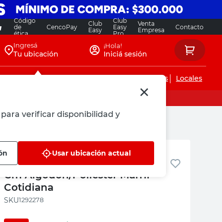
Código
Club
Club
Venta
de
CencoPay
Easy
Contacto
Easy
Empresa
ética
Pro
Ingresá
¡Hola!
Tu ubicación
Iniciá sesión
Servicios de instalaciones
Locales
para verificar disponibilidad y
ana
Cotidiana
ón
Usar ubicación actual
Canasto Organizador 16x16x12
Cm Algodón/Poliéster Marfil
Cotidiana
:
1292278