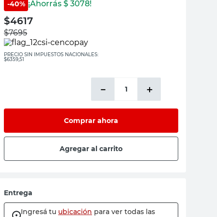
¡Ahorrás $
3078
!
-
40
%
$
4617
$
7695
PRECIO SIN IMPUESTOS NACIONALES:
$6359,51
－
＋
Comprar ahora
Agregar al carrito
Entrega
Ingresá tu
ubicación
para ver todas las