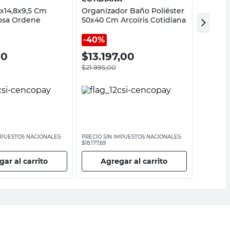
1x14,8x9,5 Cm
Organizador Baño Poliéster
Set 3 C
Rosa Ordene
50x40 Cm Arcoíris Cotidiana
Plástic
Plastic
40%
00
$
13.197,00
$
649
$
21.995,00
MPUESTOS NACIONALES:
PRECIO SIN IMPUESTOS NACIONALES:
PRECIO SI
$18.177,69
$5367,77
ar al carrito
Agregar al carrito
Ag