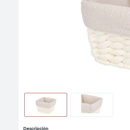
sillas
ceramica
vanitory
Descripción