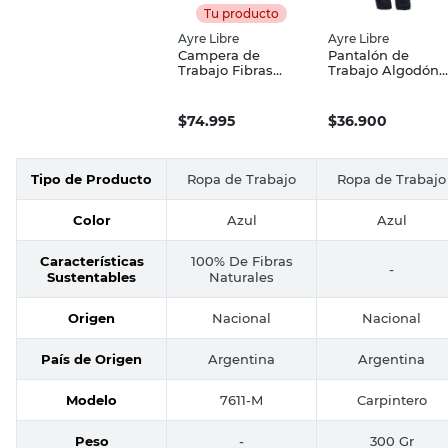
Tu producto
Ayre Libre
Ayre Libre
Campera de
Pantalón de
Trabajo Fibras
Trabajo Algodón
Naturales XL Azul
Talle 46 Azul
7611-M Ayre Libre
Carpintero Ayre
Libre
$
74.995
$
36.900
Tipo de Producto
Ropa de Trabajo
Ropa de Trabajo
Color
Azul
Azul
Características
100% De Fibras
-
Sustentables
Naturales
Origen
Nacional
Nacional
País de Origen
Argentina
Argentina
Modelo
7611-M
Carpintero
Peso
-
300 Gr