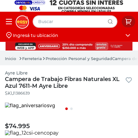
Buscar
Ingresá tu ubicación
muebles
Iniciá sesión
pintura
Ferreteria
Protección Personal y Seguridad
Campera de T
escritorio
Ayre Libre
puertas
Campera de Trabajo Fibras Naturales XL
Azul 7611-M Ayre Libre
placard
:
1386639
$
74.995