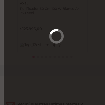
AXEL
Purificador 60 Cm 100 W Blanco Ax-
750 Axel
$
123.995,00
PRECIO SIN IMPUESTOS NACIONALES:
$102.475,21
Agregar al carrito
Recibí nuestras últimas ofertas y