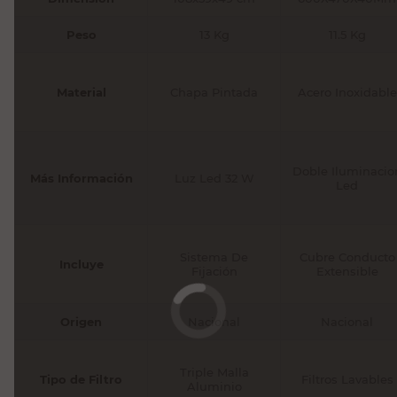
Peso
13 Kg
11.5 Kg
Material
Chapa Pintada
Acero Inoxidable
Doble Iluminacio
Más Información
Luz Led 32 W
Led
Sistema De
Cubre Conducto
Incluye
Fijación
Extensible
Origen
Nacional
Nacional
Triple Malla
Tipo de Filtro
Filtros Lavables
Aluminio