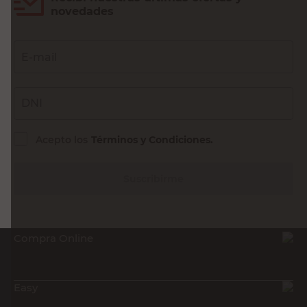
novedades
E-mail
DNI
Acepto los
Términos y Condiciones.
Suscribirme
Compra Online
Easy