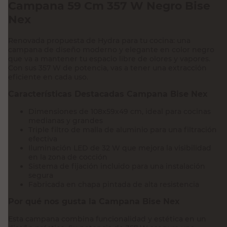
Campana 59 Cm 357 W Negro Bise
Nex
Renovada propuesta de Hydra para tu cocina: una
campana de diseño moderno y elegante en color negro
que va a mantener tu espacio libre de olores y vapores.
Con sus 357 W de potencia, vas a tener una extracción
eficiente en cada uso.
Características Destacadas Campana Bise Nex
Dimensiones de 108x59x49 cm, ideal para cocinas
medianas y grandes
Triple filtro de malla de aluminio para una filtración
efectiva
Iluminación LED de 32 W que mejora la visibilidad
en la zona de cocción
Sistema de fijación incluido para una instalación
segura
Fabricada en chapa pintada de alta resistencia
Por qué nos gusta la Campana Bise Nex
Esta campana combina funcionalidad y estética en un