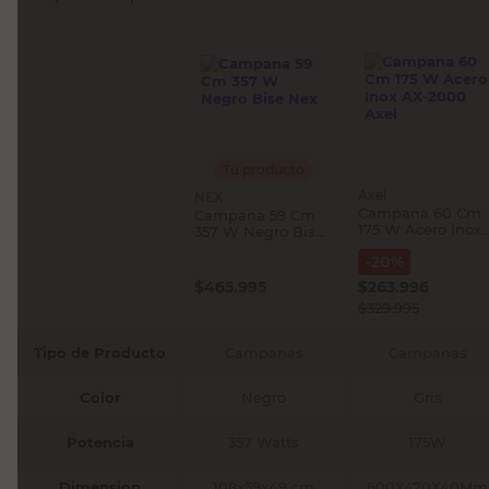
Tu producto
Axel
NEX
Campana 60 Cm
Campana 59 Cm
175 W Acero Inox
357 W Negro Bise
AX-2000 Axel
Nex
-
20
%
$
465.995
$
263.996
$
329.995
Tipo de Producto
Campanas
Campanas
Color
Negro
Gris
Potencia
357 Watts
175W
Dimension
108x59x49 cm
600X470X40Mm