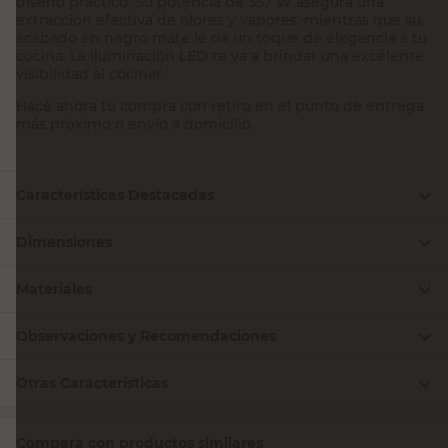
diseño práctico. Su potencia de 357 W asegura una
extracción efectiva de olores y vapores, mientras que su
acabado en negro mate le da un toque de elegancia a tu
cocina. La iluminación LED te va a brindar una excelente
visibilidad al cocinar.
Hacé ahora tu compra con retiro en el punto de entrega
más próximo o envío a domicilio.
Características Destacadas
Dimensiones
Materiales
Observaciones y Recomendaciones
Otras Características
Compará con productos similares