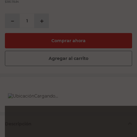
$385.119,84
－
＋
Comprar ahora
Agregar al carrito
Cargando...
Descripción