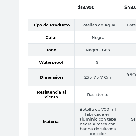
$
18.990
$
48.
Tipo de Producto
Botellas de Agua
Bote
Color
Negro
Tono
Negro - Gris
Waterproof
Sí
9.9
Dimension
26 x 7 x 7 Cm
Resistencia al
Resistente
Viento
Botella de 700 ml
fabricada en
aluminio con tapa
S
Material
negra a rosca con
banda de silicona
de color