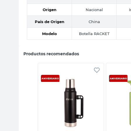
Origen
Nacional
País de Origen
China
Modelo
Botella RACKET
Productos recomendados
sta rápida
Vista rápida