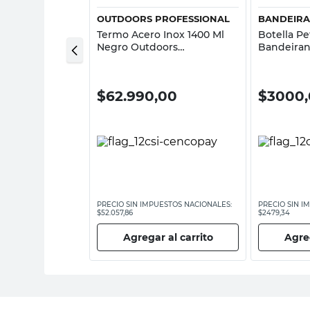
OUTDOORS PROFESSIONAL
BANDEIR
opileno 1 Lt
Termo Acero Inox 1400 Ml
Botella Pe
o
Negro Outdoors
Bandeiran
Professional
00
$
62.990,00
$
3000
ESTOS NACIONALES:
PRECIO SIN IMPUESTOS NACIONALES:
PRECIO SIN I
$52.057,86
$2479,34
 al carrito
Agregar al carrito
Agreg