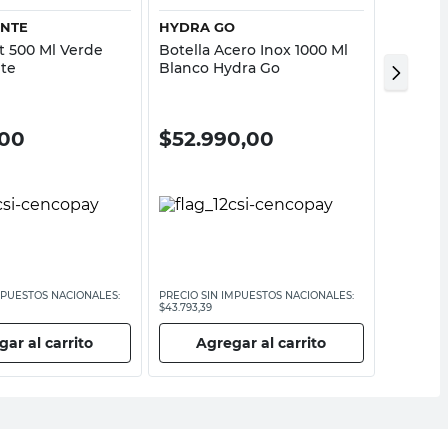
ANTE
HYDRA GO
HYDRA
t 500 Ml Verde
Botella Acero Inox 1000 Ml
Botella
te
Blanco Hydra Go
Violeta
,00
$
52.990,00
$
41.
MPUESTOS NACIONALES:
PRECIO SIN IMPUESTOS NACIONALES:
PRECIO SI
$43.793,39
$34.702,48
ar al carrito
Agregar al carrito
Ag