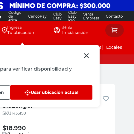
Código
Club
Club
Venta
de
CencoPay
Easy
Contacto
Easy
Empresa
ética
Pro
Ingresá
¡Hola!
Tu ubicación
Iniciá sesión
Servicios de instalaciones
Locales
para verificar disponibilidad y
Slazenger
ón
Usar ubicación actual
Botella Aluminio 700 Ml Negro
Slazenger
:
1435199
$
18.990