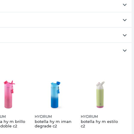
UM
HYDRUM
HYDRUM
la hy m brillo
botella hy m iman
botella hy m estilo
doble c2
degrade c2
c2