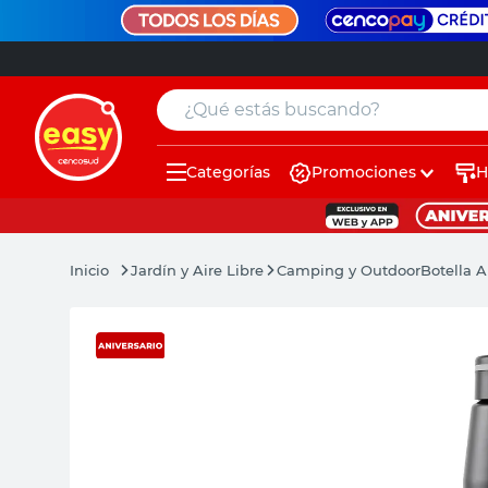
¿Qué estás buscando?
Categorías
Promociones
H
muebles
pintura
Jardín y Aire Libre
Camping y Outdoor
Botella 
escritorio
puertas
placard
sillon
espejo