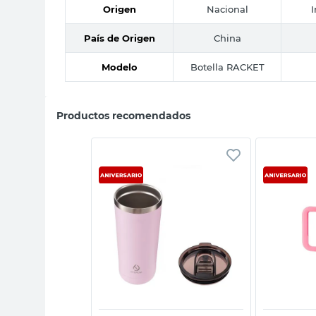
Origen
Nacional
País de Origen
China
Modelo
Botella RACKET
Productos recomendados
sta rápida
Vista rápida