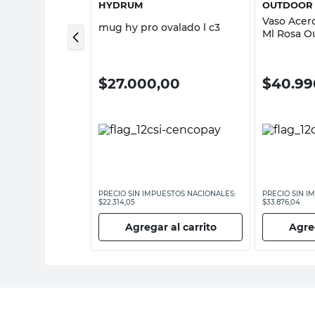
HYDRUM
OUTDOOR 
o 5 Lts
Vaso Acero
mug hy pro ovalado l c3
monaggio
Ml Rosa O
Profession
00
$
27.000,00
$
40.99
ESTOS NACIONALES:
PRECIO SIN IMPUESTOS NACIONALES:
PRECIO SIN I
$22.314,05
$33.876,04
 al carrito
Agregar al carrito
Agreg