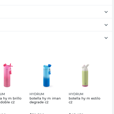
UM
HYDRUM
HYDRUM
la hy m brillo
botella hy m iman
botella hy m estilo
doble c2
degrade c2
c2