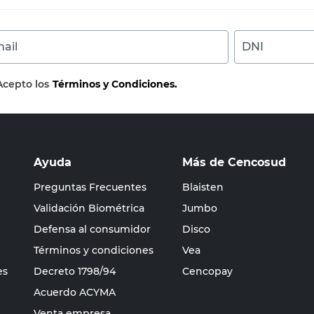
ail
DNI
Acepto los
Términos y Condiciones.
Ayuda
Más de Cencosud
Preguntas Frecuentes
Blaisten
Validación Biométrica
Jumbo
Defensa al consumidor
Disco
Términos y condiciones
Vea
es
Decreto 1798/94
Cencopay
Acuerdo ACYMA
Venta empresa