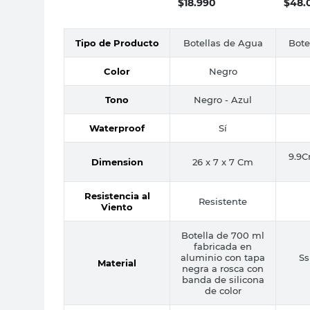
$
18.990
$
48.
Tipo de Producto
Botellas de Agua
Bote
Color
Negro
Tono
Negro - Azul
Waterproof
Sí
9.9
Dimension
26 x 7 x 7 Cm
Resistencia al
Resistente
Viento
Botella de 700 ml
fabricada en
aluminio con tapa
S
Material
negra a rosca con
banda de silicona
de color