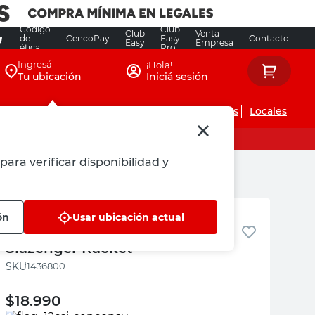
Código
Club
Club
Venta
de
CencoPay
Easy
Contacto
Easy
Empresa
ética
Pro
Ingresá
¡Hola!
Tu ubicación
Iniciá sesión
Servicios de instalaciones
Locales
para verificar disponibilidad y
Slazenger
ón
Usar ubicación actual
Botella Aluminio 700 Ml Negro
Slazenger Racket
:
1436800
$
18.990