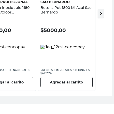
PROFESSIONAL
SAO BERNARDO
BANDE
 Inoxidable 1180
Botella Pet 1800 Ml Azul Sao
Botella
utdoor
Bernardo
Bandei
al
0,00
$
5000,00
$
300
MPUESTOS NACIONALES:
PRECIO SIN IMPUESTOS NACIONALES:
PRECIO SI
$4132,24
$2479,34
ar al carrito
Agregar al carrito
Ag