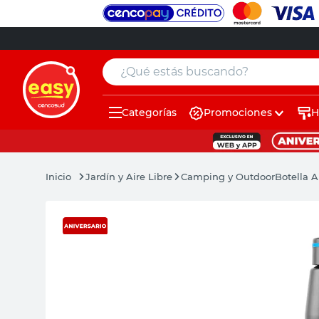
¿Qué estás buscando?
Categorías
Promociones
H
muebles
pintura
Jardín y Aire Libre
Camping y Outdoor
Botella 
escritorio
puertas
placard
sillon
espejo