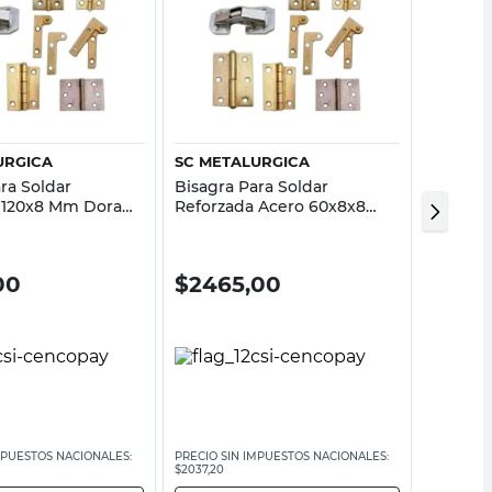
Vista rápida
Vista rápida
URGICA
SC METALURGICA
SC MET
ra Soldar
Bisagra Para Soldar
Bisagra
 120x8 Mm Dorada
Reforzada Acero 60x8x8
Soldar 
rgica
Mm Surtido Sc Metalúrgica
Metalúr
00
$
2465,00
$
569
MPUESTOS NACIONALES:
PRECIO SIN IMPUESTOS NACIONALES:
PRECIO SI
$2037,20
$4706,62