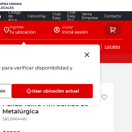
Código
Club
Club
Venta
de
CencoPay
Easy
Contacto
Easy
Empresa
ética
Pro
Ingresá
¡Hola!
Tu ubicación
Iniciá sesión
Servicios de instalaciones
Locales
 para verificar disponibilidad y
Sc Metalurgica
ión
Usar ubicación actual
Bisagra Munición Reforzada
Pulida 75x75 Mm Surtido Sc
Metalúrgica
:
1664482