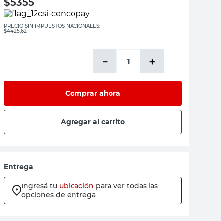
$
5355
PRECIO SIN IMPUESTOS NACIONALES:
$4425,62
－
＋
Comprar ahora
Agregar al carrito
Entrega
Ingresá tu
ubicación
para ver todas las
opciones de entrega