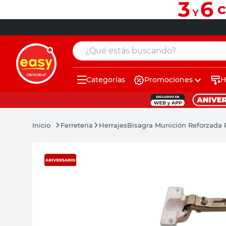
¿Qué estás buscando?
Categorías
Promociones
H
muebles
pintura
Ferreteria
Herrajes
Bisagra Munición Reforzada 
escritorio
puertas
placard
sillon
espejo