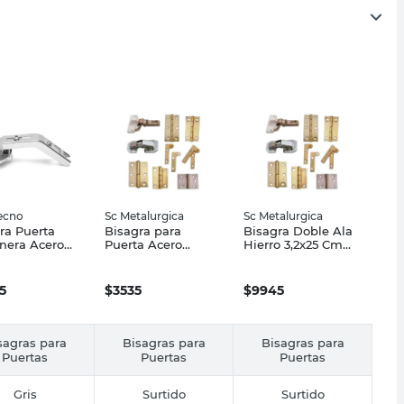
ecno
Sc Metalurgica
Sc Metalurgica
ra Puerta
Bisagra para
Bisagra Doble Ala
nera Acero
Puerta Acero
Hierro 3,2x25 Cm
eta 35 Mm
Zincado
Negro Sc
Eurotecno
120x27x3x1.5 Mm Sc
Metalúrgica
Metalurgica
5
$
3535
$
9945
sagras para
Bisagras para
Bisagras para
Puertas
Puertas
Puertas
Gris
Surtido
Surtido