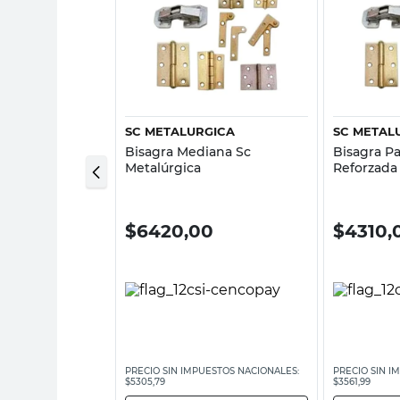
sta rápida
Vista rápida
SC METALURGICA
SC METAL
oneta Acero
Bisagra Mediana Sc
Bisagra Pa
azoleta 26 Codo
Metalúrgica
Reforzada
otecno
Sc Metalú
$
6420,00
$
4310,
ESTOS NACIONALES:
PRECIO SIN IMPUESTOS NACIONALES:
PRECIO SIN I
$5305,79
$3561,99