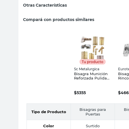
Otras Características
Compará con productos similares
Tu producto
Sc Metalurgica
Eurot
Bisagra Munición
Bisag
Reforzada Pulida
Rinco
75x75 Mm Surtido
Cazol
Sc Metalúrgica
Gris 
$
5355
$
466
Bisagras para
Bi
Tipo de Producto
Puertas
Color
Surtido