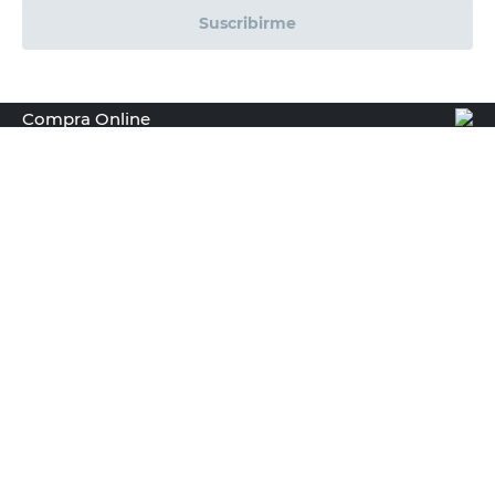
Suscribirme
Compra Online
Easy
Ayuda
Más de Cencosud
Descargá nuestra App!