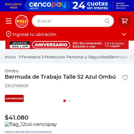
Buscar
Ingresá tu ubicación
muebles
Iniciá sesión
pintura
Ferreteria
Protección Personal y Seguridad
Bermuda de 
escritorio
Ombu
puertas
Bermuda de Trabajo Talle 52 Azul Ombú
placard
:
1168929
$
41.080
PRECIO SIN IMPUESTOS NACIONALES: