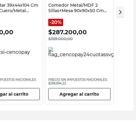
 Bar 39x44x104 Cm
Comedor Metal/MDF 2
Banqui
 Cuero/Metal
Sillas+Mesa 90x90x50 Cm
M+Desi
ma M+Design
Negro Gracia M+Design
20%
30%
0,00
$
287.200,00
$
13.
$
359.000,00
$
19.900
MPUESTOS NACIONALES:
PRECIO SIN IMPUESTOS NACIONALES:
PRECIO SI
$296.694,22
$16.446,29
ar al carrito
Agregar al carrito
Ag