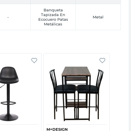
Banqueta
Tapizada En
-
Metal
Ecocuero Patas
Metálicas
Vista rápida
Vista rápida
M+DESIGN
M+DESI