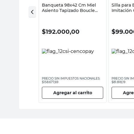
r 100.5x43.5x43.5
Banqueta 98x42 Cm Miel
Silla para
gra Spot
Asiento Tapizado Boucle
Imitación
esign
Beige Norway Inmacol
Negra Al
00
$
192.000,00
$
99.00
ESTOS NACIONALES:
PRECIO SIN IMPUESTOS NACIONALES:
PRECIO SIN I
$158.677,69
$81.818,19
 al carrito
Agregar al carrito
Agreg