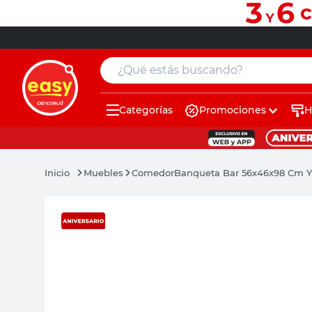
¿Qué estás buscando?
Categorías
Promociones
H
muebles
pintura
Muebles
Comedor
Banqueta Bar 56x46x98 Cm 
escritorio
puertas
placard
sillon
espejo