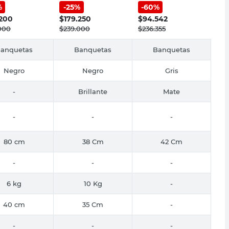
%
-
25
%
-
60
%
ta M+Design
Brillante DT
.200
$
179.250
$
94.542
000
$
239.000
$
236.355
anquetas
Banquetas
Banquetas
Negro
Negro
Gris
-
Brillante
Mate
-
-
-
80 cm
38 Cm
42 Cm
-
-
-
6 kg
10 Kg
-
40 cm
35 Cm
-
-
-
-