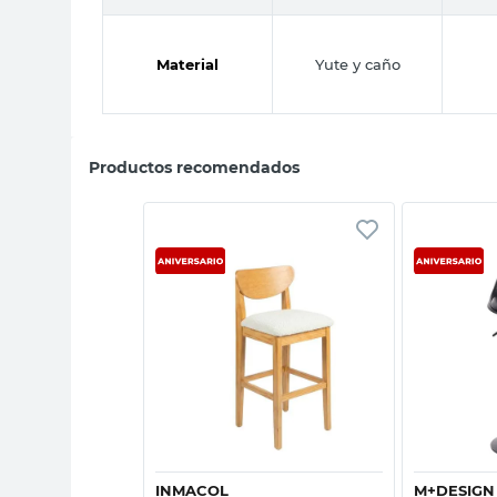
Material
Yute y caño
Productos recomendados
sta rápida
Vista rápida
INMACOL
M+DESIGN