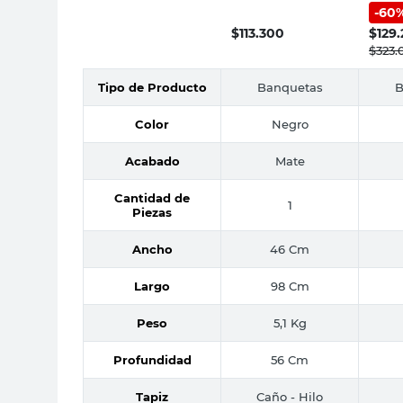
Negro Amsterdam
-
60
Julie
Rodaber
$
113.300
$
129
$
323.
Tipo de Producto
Banquetas
B
Color
Negro
Acabado
Mate
Cantidad de
1
Piezas
Ancho
46 Cm
Largo
98 Cm
Peso
5,1 Kg
Profundidad
56 Cm
Tapiz
Caño - Hilo