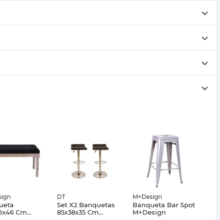
ign
DT
M+Design
ueta
Set X2 Banquetas
Banqueta Bar Spot
0x46 Cm
85x38x35 Cm
M+Design
a/Lino Negra
Ecocuero Negro