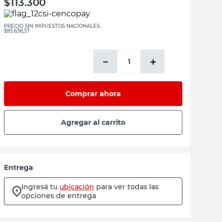
$
113.300
PRECIO SIN IMPUESTOS NACIONALES:
$93.636,37
－
＋
Comprar ahora
Agregar al carrito
Entrega
Ingresá tu
ubicación
para ver todas las
opciones de entrega