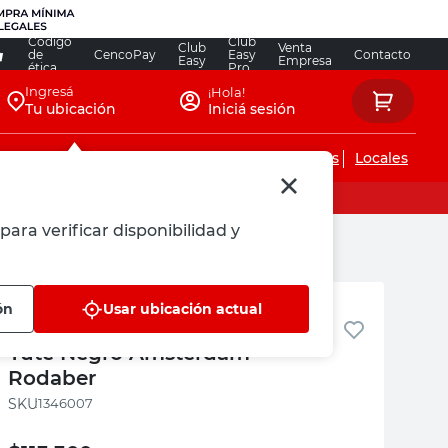
Código
Club
Club
Venta
de
CencoPay
Easy
Contacto
Easy
Empresa
ética
Pro
Ingresá
¡Hola!
Tu ubicación
Iniciá sesión
Servicios de instalaciones
Locales
para verificar disponibilidad y
Rodaber
ón
Usar ubicación actual
Banqueta Bar 56x46x98 Cm
Yute Negro Amsterdam
Rodaber
:
1346007