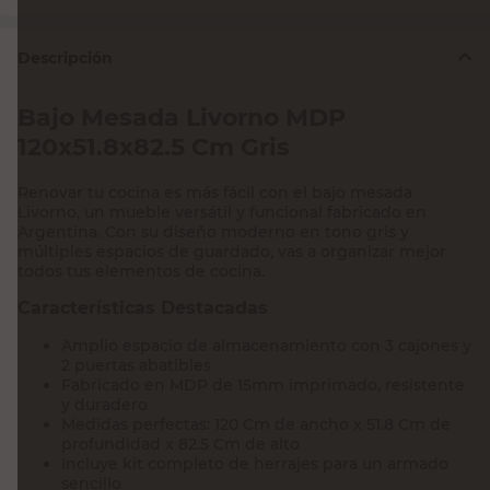
Descripción
Bajo Mesada Livorno MDP
120x51.8x82.5 Cm Gris
Renovar tu cocina es más fácil con el bajo mesada
Livorno, un mueble versátil y funcional fabricado en
Argentina. Con su diseño moderno en tono gris y
múltiples espacios de guardado, vas a organizar mejor
todos tus elementos de cocina.
Características Destacadas
Amplio espacio de almacenamiento con 3 cajones y
2 puertas abatibles
Fabricado en MDP de 15mm imprimado, resistente
y duradero
Medidas perfectas: 120 Cm de ancho x 51.8 Cm de
profundidad x 82.5 Cm de alto
Incluye kit completo de herrajes para un armado
sencillo