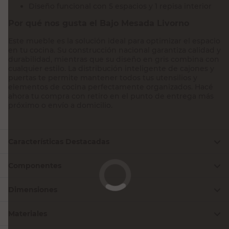
Diseño funcional con 5 espacios y 1 repisa interior
Por qué nos gusta el Bajo Mesada Livorno
Este mueble es la solución ideal para optimizar el espacio
en tu cocina. Su construcción nacional garantiza calidad y
durabilidad, mientras que su diseño en gris combina con
cualquier estilo. La distribución inteligente de cajones y
puertas te permite mantener todos tus utensilios y
elementos de cocina perfectamente organizados. Hacé
ahora tu compra con retiro en el punto de entrega más
próximo o envío a domicilio.
Características Destacadas
Componentes
Dimensiones
Materiales