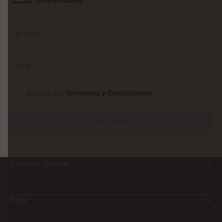
Tipo de Producto
Bajo Mesadas
Bajo Mesadas
Color
Gris
Marrón
Tono
Gris
PINO CASCINA
Cantidad de
3 Cajones
5
Cajones
Cantidad de
5 Espacios
7
Espacios
Cantidad de
2 Puertas
2
Puertas
Cantidad de
1 Repisa
1
Repisas
Alto
82.5 Cm
82 Cm
Ancho
120 Cm
140 Cm
Largo
51.8 Cm
57,8 Cm