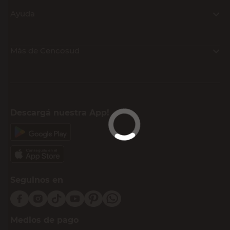
Productos recomendados
RICCHEZZE
Despensero 191.5x60x41.8 Cm MDP 4
Puertas 4 Repisas Blanco Livorno
Ricchezze
20%
$
$