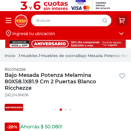
Buscar
Ingresá tu ubicación
muebles
Iniciá sesión
pintura
Muebles
Muebles de cocina
Bajo Mesada Potenza Melam
escritorio
Ricchezze
puertas
Bajo Mesada Potenza Melamina
80X58.1X81.9 Cm 2 Puertas Blanco
placard
Ricchezze
:
1436656
¡Ahorrás $
50.080
!
-
20
%