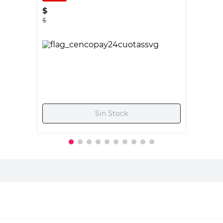
AMUBE
Bajo Mesada Trento 80x87x50 Cm
Acero Inoxidable 2 Puertas Blanco
Amube
20%
$
239.200,00
$
299.000,00
PRECIO SIN IMPUESTOS NACIONALES:
$217.355,38
Agregar al carrito