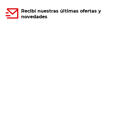
Recibí nuestras últimas ofertas y
novedades
E-mail
DNI
Acepto los
Términos y Condiciones.
Suscribirme
Compra Online