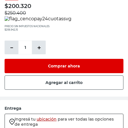
$
200.320
$
250.400
PRECIO SIN IMPUESTOS NACIONALES:
$206.942,15
－
＋
Comprar ahora
Agregar al carrito
Entrega
Ingresá tu
ubicación
para ver todas las opciones
de entrega