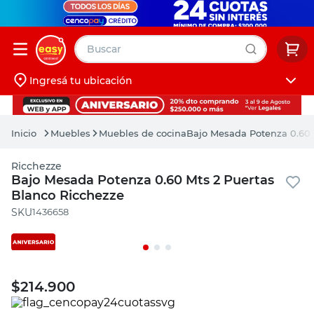
Buscar
Ingresá tu ubicación
muebles
Iniciá sesión
pintura
Muebles
Muebles de cocina
Bajo Mesada Potenza 0.60 
escritorio
Ricchezze
puertas
Bajo Mesada Potenza 0.60 Mts 2 Puertas
Blanco Ricchezze
placard
:
1436658
$
214.900