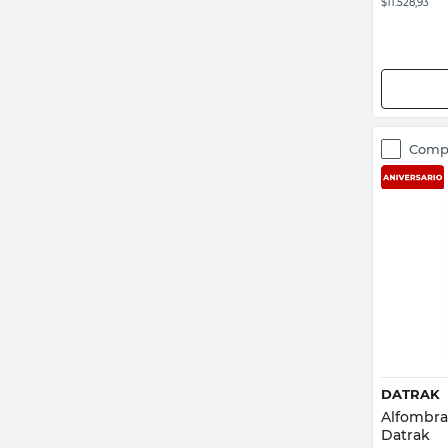
$11.528,93
Comp
DATRAK
Alfombra
Datrak