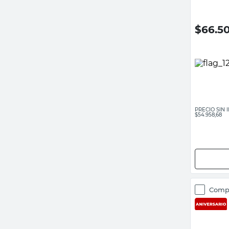
$
66.5
PRECIO SIN
$54.958,68
Comp