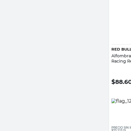
RED BUL
Alfombra
Racing R
$
88.6
PRECIO SIN
$73.223,15