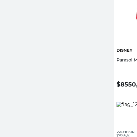
DISNEY
Parasol M
$
8550
PRECIO SIN
$7066,12