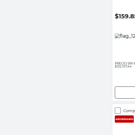
$
159.
PRECIO SIN
$132.107,44
Comp