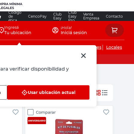
Código
Club
Club
Venta
de
CencoPay
Easy
Contacto
Easy
Empresa
ética
Pro
Ingresá
¡Hola!
Tu ubicación
Iniciá sesión
Servicios de instalaciones
Locales
ara verificar disponibilidad y
n
Usar ubicación actual
Comparar