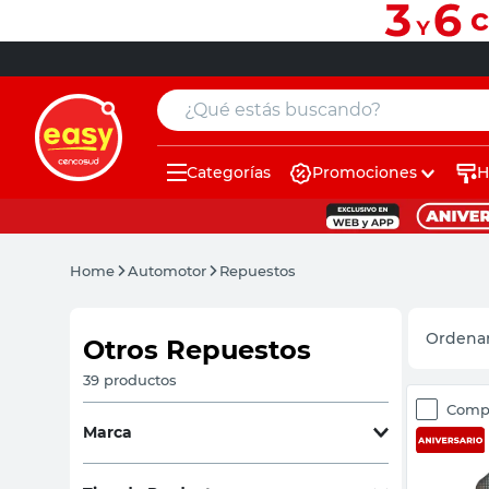
¿Qué estás buscando?
Categorías
Promociones
H
muebles
pintura
Home
Automotor
Repuestos
escritorio
puertas
Otros Repuestos
placard
39
productos
Comp
sillon
Marca
espejo
Albocar
(
2
)