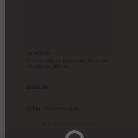
VALFORTE
Filtro Válvula de Retención 3/4 Acero
Inoxidable Valforte
$
1260,00
PRECIO SIN IMPUESTOS NACIONALES:
$1041,33