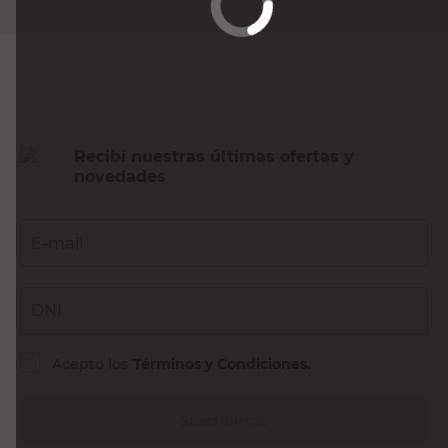
Agregar al carrito
Recibí nuestras últimas ofertas y
novedades
E-mail
DNI
Acepto los
Términos y Condiciones.
Suscribirme