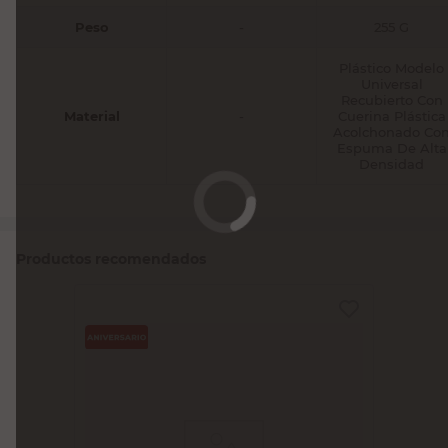
Peso
-
255 G
Plástico Modelo
Universal
Recubierto Con
Material
-
Cuerina Plástica
Acolchonado Co
Espuma De Alta
Densidad
Productos recomendados