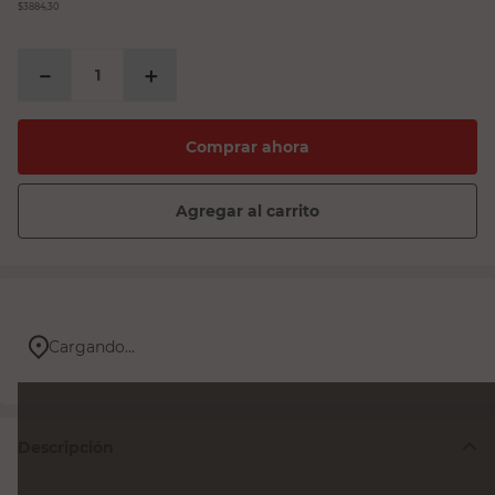
$3884,30
－
＋
Comprar ahora
Agregar al carrito
Cargando...
Descripción