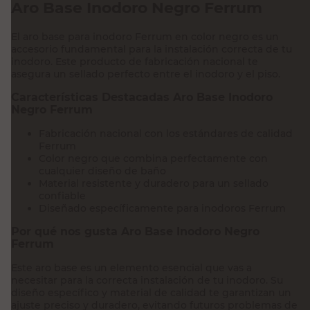
Aro Base Inodoro Negro Ferrum
El aro base para inodoro Ferrum en color negro es un
accesorio fundamental para la instalación correcta de tu
inodoro. Este producto de fabricación nacional te
asegura un sellado perfecto entre el inodoro y el piso.
Características Destacadas Aro Base Inodoro
Negro Ferrum
Fabricación nacional con los estándares de calidad
Ferrum
Color negro que combina perfectamente con
cualquier diseño de baño
Material resistente y duradero para un sellado
confiable
Diseñado específicamente para inodoros Ferrum
Por qué nos gusta Aro Base Inodoro Negro
Ferrum
Este aro base es un elemento esencial que vas a
necesitar para la correcta instalación de tu inodoro. Su
diseño específico y material de calidad te garantizan un
ajuste preciso y duradero, evitando futuros problemas de