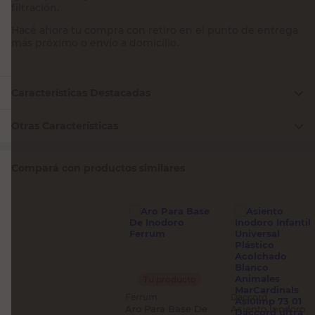
filtración.
Hacé ahora tu compra con retiro en el punto de entrega
más próximo o envío a domicilio.
Características Destacadas
Otras Características
Compará con productos similares
Tu producto
Ferrum
Daccord
Aro Para Base De
Asiento Inodoro