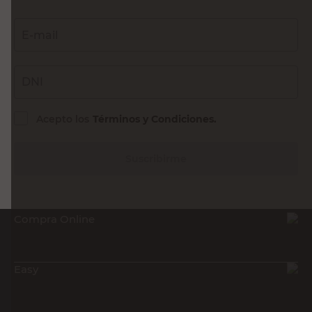
E-mail
DNI
Acepto los
Términos y Condiciones.
Suscribirme
Compra Online
Easy