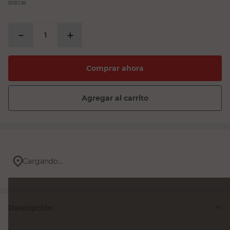
$1057,86
－
＋
Comprar ahora
Agregar al carrito
Cargando...
Descripción