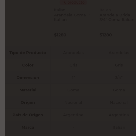
Tu producto
Italian
Italian
Arandela Goma 1"
Arandela Brida
Italian
3/4" Goma Italian
$
1280
$
1280
Tipo de Producto
Arandelas
Arandelas
Color
Gris
Gris
Dimension
1"
3/4"
Material
Goma
Goma
Origen
Nacional
Nacional
País de Origen
Argentina
Argentina
Marca
-
Italian