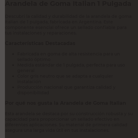
Arandela de Goma Italian 1 Pulgada
Descubrí la calidad y durabilidad de la arandela de goma
Italian de 1 pulgada, fabricada en Argentina. Este
componente esencial ofrece un sellado confiable para
tus instalaciones y reparaciones.
Características Destacadas
Fabricada en goma de alta resistencia para un
sellado óptimo
Medida estándar de 1 pulgada, perfecta para uso
general
Color gris neutro que se adapta a cualquier
instalación
Producción nacional que garantiza calidad y
disponibilidad
Por qué nos gusta la Arandela de Goma Italian
Esta arandela se destaca por su construcción robusta y su
capacidad para proporcionar un sellado efectivo en
diferentes aplicaciones. Su material de primera calidad
asegura una larga vida útil en tus instalaciones.