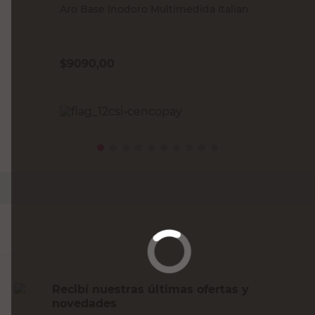
Aro Base Inodoro Multimedida Italian
$
9090,00
PRECIO SIN IMPUESTOS NACIONALES:
$7512,40
Agregar al carrito
Recibí nuestras últimas ofertas y
novedades