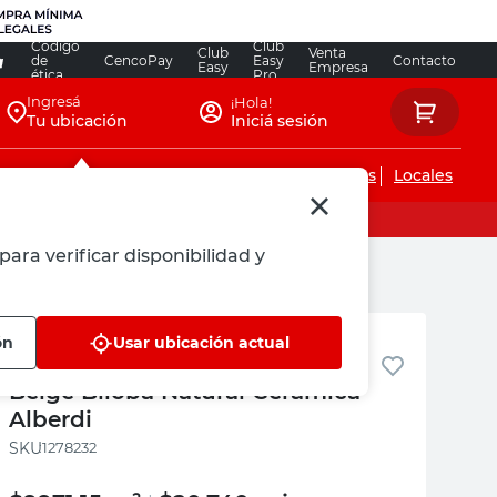
Código
Club
Club
Venta
de
CencoPay
Easy
Contacto
Easy
Empresa
ética
Pro
Ingresá
¡Hola!
Tu ubicación
Iniciá sesión
Servicios de instalaciones
Locales
para verificar disponibilidad y
rdi
Cerámica Alberdi
ón
Usar ubicación actual
Cerámico para Piso 51X51 Cm
Beige Biloba Natural Cerámica
Alberdi
:
1278232