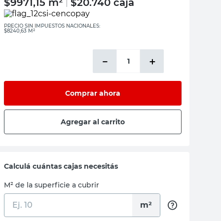
$
9971,15
m²
$
20.740
caja
|
PRECIO SIN IMPUESTOS NACIONALES:
$8240,63 M²
－
＋
Comprar ahora
Agregar al carrito
Calculá cuántas cajas necesitás
M² de la superficie a cubrir
m²