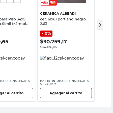
CERÁMICA ALBERDI
SCOP
para Piso 34x51
cer. 61x61 portland negro
Cerámic
 Símil Mármol
2.63
45.3X45
Allpa
Madera 
10%
9,65
$
30.759,17
$
26.1
$
34.176,85
MPUESTOS NACIONALES:
PRECIO SIN IMPUESTOS NACIONALES:
PRECIO SI
$10.739,67 M²
$9552,04 
ar al carrito
Agregar al carrito
Ag