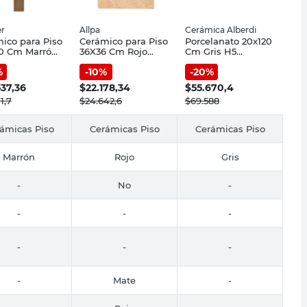
er
Allpa
Cerámica Alberdi
ico para Piso
Cerámico para Piso
Porcelanato 20x120
20 Cm Marrón
36X36 Cm Rojo
Cm Gris H5
ana Pointer
Marruecos Mate
Cerámica Alberdi
%
-
10
%
-
20
%
Allpa
537,36
$
22.178,34
$
55.670,4
1,7
$
24.642,6
$
69.588
ámicas Piso
Cerámicas Piso
Cerámicas Piso
Marrón
Rojo
Gris
-
No
-
-
-
-
-
-
-
-
Mate
-