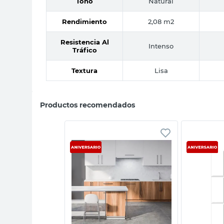
Tono
Natural
Rendimiento
2,08 m2
Resistencia Al
Intenso
Tráfico
Textura
Lisa
Productos recomendados
sta rápida
Vista rápida