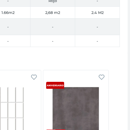
-
Rojo
-
1.66m2
2,68 m2
2.4 M2
-
-
-
-
-
-
Vista rápida
Vista rápida