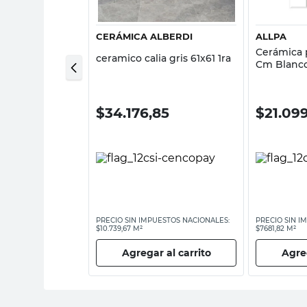
CERÁMICA ALBERDI
ALLPA
ra Piso 60X60
Cerámica 
ceramico calia gris 61x61 1ra
 Pointer
Cm Blanco
Brillante 
00
$
34.176,85
$
21.09
ESTOS NACIONALES:
PRECIO SIN IMPUESTOS NACIONALES:
PRECIO SIN I
$10.739,67 M²
$7681,82 M²
 al carrito
Agregar al carrito
Agreg