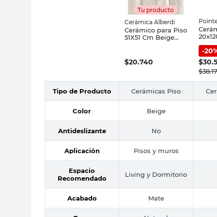
Tu producto
Point
Cerámica Alberdi
Cerám
Cerámico para Piso
20x1
51X51 Cm Beige
Avell
Biloba Natural
-
20
Cerámica Alberdi
$
20.740
$
30.
$
38.17
Tipo de Producto
Cerámicas Piso
Cer
Color
Beige
Antideslizante
No
Aplicación
Pisos y muros
Espacio
Living y Dormitorio
Recomendado
Acabado
Mate