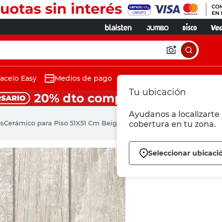
acelo Easy
Medios de pago
Tu ubicación
Ayudanos a localizarte 
os
Cerámico para Piso 51X51 Cm Beige Biloba Natural Cerámica Albe
cobertura en tu zona.
Seleccionar ubicaci