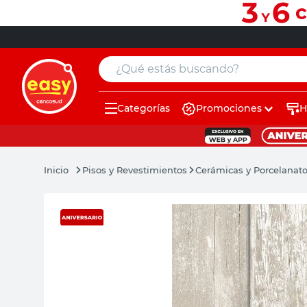
¿Qué estás buscando?
Categorías
Promociones
H
muebles
pintura
Pisos y Revestimientos
Cerámicas y Porcelanat
escritorio
puertas
placard
sillon
espejo