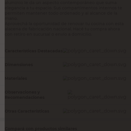
aluminio le da un aspecto contemporáneo que suma
elegancia a tu espacio. Sus compartimentos internos te
permiten mantener todo ordenado y al alcance de la
mano.
Aprovechá la oportunidad de renovar tu cocina con esta
alacena de fabricación nacional. Hacé tu compra ahora
con retiro en sucursal o envío a domicilio.
Características Destacadas
Dimensiones
Materiales
Observaciones y
Recomendaciones
Otras Características
Compará con productos similares