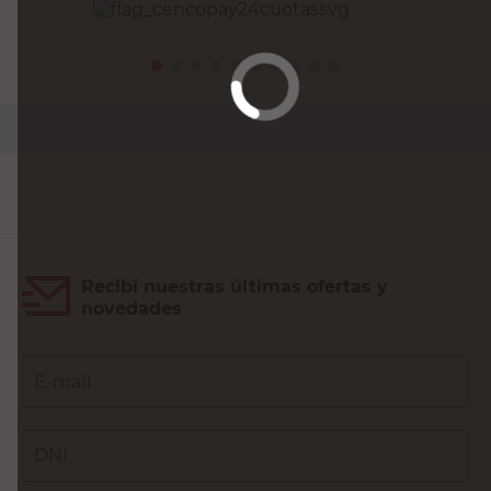
PRECIO SIN IMPUESTOS NACIONALES:
$217.355,38
Agregar al carrito
Recibí nuestras últimas ofertas y
novedades
E-mail
DNI