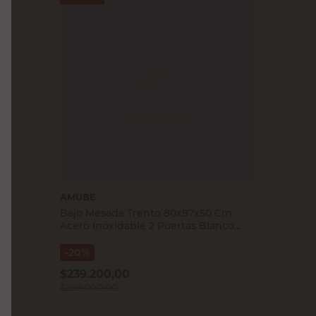
AMUBE
Bajo Mesada Trento 80x87x50 Cm
Acero Inoxidable 2 Puertas Blanco
Amube
20%
$
239.200,00
$
299.000,00