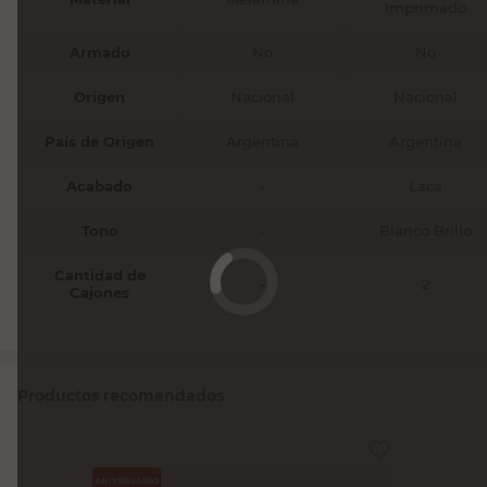
Imprimado
Armado
No
No
Origen
Nacional
Nacional
País de Origen
Argentina
Argentina
Acabado
-
Laca
Tono
-
Blanco Brillo
Cantidad de
-
2
Cajones
Productos recomendados