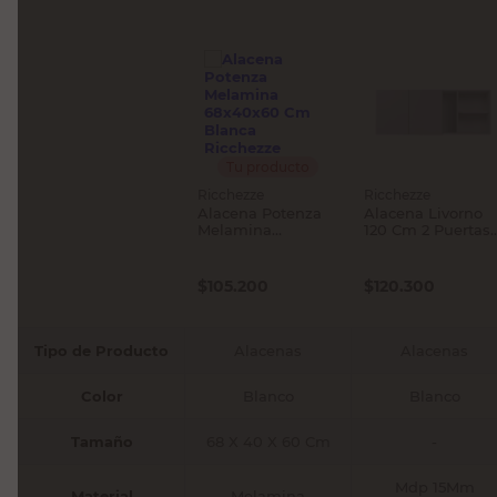
Tu producto
Ricchezze
Ricchezze
Alacena Potenza
Alacena Livorno
Melamina
120 Cm 2 Puertas
68x40x60 Cm
Blanco Ricchezze
Blanca Ricchezze
$
105.200
$
120.300
Tipo de Producto
Alacenas
Alacenas
Color
Blanco
Blanco
Tamaño
68 X 40 X 60 Cm
-
Mdp 15Mm
Material
Melamina