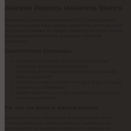
Alacena Potenza Melamina Blanca
Renovar tu cocina nunca fue tan fácil como con esta
alacena Potenza, fabricada en Argentina con materiales
de primera calidad. Su diseño moderno en color blanco
se adapta perfectamente a cualquier estilo de
decoración.
Características Destacadas
Dimensiones ideales de 68x40x60 Cm para
optimizar el espacio de guardado
Fabricada en melamina resistente con acabado
blanco premium
Puerta con marco de aluminio que le da un toque
moderno y durabilidad
Diseño funcional con dos espacios internos para
mejor organización
Por qué nos gusta la Alacena Potenza
Esta alacena va a transformar la organización de tu
cocina gracias a su diseño práctico y espacioso. La
combinación de melamina blanca con detalles en