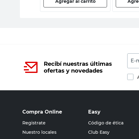
 al carrito
Agregar al carrito
Agreg
E-m
Recibí nuestras últimas
ofertas y novedades
Compra Online
Easy
Registrate
Código de ética
Nuestro locales
Club Easy