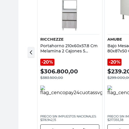
sta rápida
Vista rápida
RICCHEZZE
AMUBE
America II
Portahorno 210x60x57.8 Cm
Bajo Mesa
Cm Melamina 2
Melamina 2 Cajones 5
80x87x50
co/Aluminio
Estantes Pino Cascina/Gris
Inoxidable
Arcilla Sorrento Ricchezze
Amube
20%
20%
,00
$
306.800,00
$
239.2
$
383.500,00
$
299.000,0
ESTOS NACIONALES:
PRECIO SIN IMPUESTOS NACIONALES:
PRECIO SIN I
$316.942,15
$217.355,38