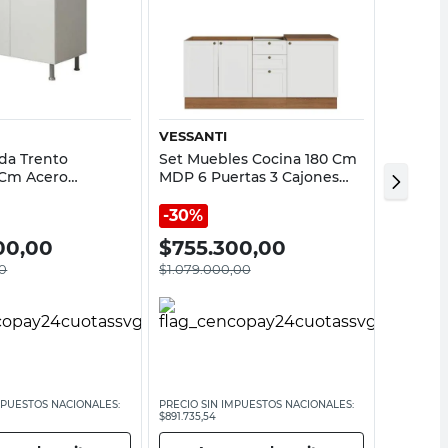
Vista rápida
Vista rápida
VESSANTI
RICCHE
da Trento
Set Muebles Cocina 180 Cm
Alacena
 Cm Acero
MDP 6 Puertas 3 Cajones
Puerta 
 2 Puertas Blanco
Blanco Vik Vessanti
30%
00,00
$
755.300,00
$
109
0
$
1.079.000,00
MPUESTOS NACIONALES:
PRECIO SIN IMPUESTOS NACIONALES:
PRECIO SI
$891.735,54
$90.826,45