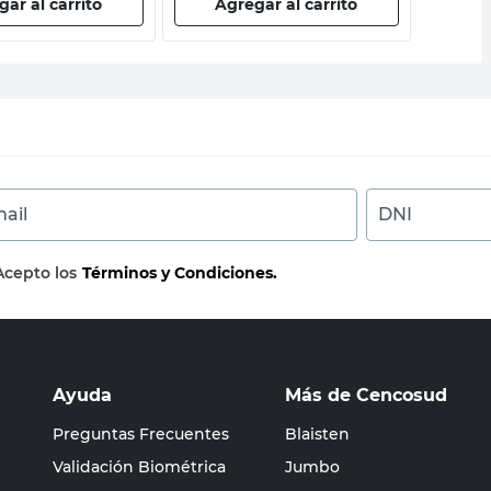
ar al carrito
Agregar al carrito
Ag
ail
DNI
Acepto los
Términos y Condiciones.
Ayuda
Más de Cencosud
Preguntas Frecuentes
Blaisten
Validación Biométrica
Jumbo