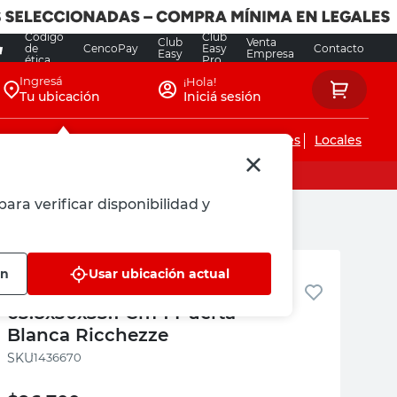
Código
Club
Club
Venta
de
CencoPay
Easy
Contacto
Easy
Empresa
ética
Pro
Ingresá
¡Hola!
Tu ubicación
Iniciá sesión
Servicios de instalaciones
Locales
para verificar disponibilidad y
Ricchezze
ón
Usar ubicación actual
Alacena Potenza Melamina
63.8x30x33.1 Cm 1 Puerta
Blanca Ricchezze
:
1436670