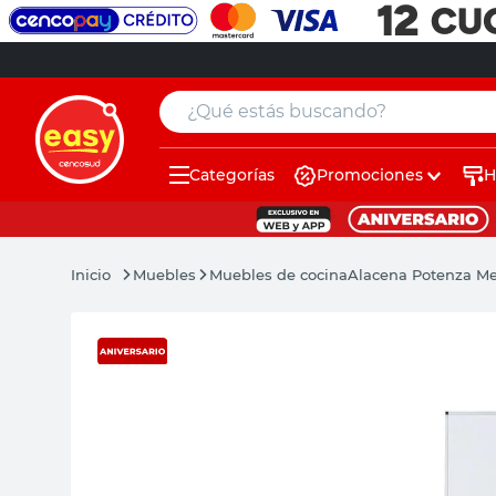
¿Qué estás buscando?
Categorías
Promociones
H
muebles
pintura
Muebles
Muebles de cocina
Alacena Potenza Me
escritorio
puertas
placard
espejo
sillas