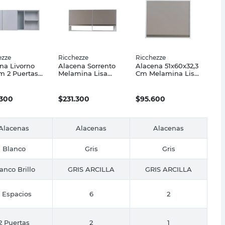
ezze
Ricchezze
Ricchezze
na Livorno
Alacena Sorrento
Alacena 51x60x32,3
m 2 Puertas
Melamina Lisa
Cm Melamina Lisa
o Ricchezze
140x67,5x32,3 Cm 2
1 Puerta Gris Arcilla
Puertas 4 Repisas
Ricchezze
Gris Arcilla
.300
$
231.300
$
95.600
Ricchezze
Alacenas
Alacenas
Alacenas
Blanco
Gris
Gris
anco Brillo
GRIS ARCILLA
GRIS ARCILLA
 Espacios
6
2
2 Puertas
2
1