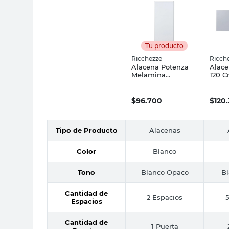
Tu producto
Ricchezze
Ricch
Alacena Potenza
Alace
Melamina
120 C
63.8x30x33.1 Cm 1
Blanc
Puerta Blanca
Ricchezze
$
96.700
$
120
Tipo de Producto
Alacenas
Color
Blanco
Tono
Blanco Opaco
Bl
Cantidad de
2 Espacios
5
Espacios
Cantidad de
1 Puerta