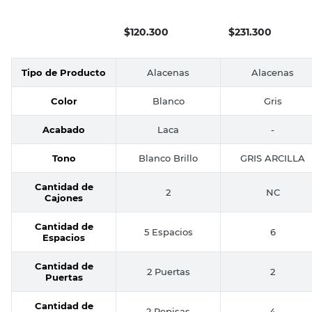
Blanco Ricchezze
140x67,5x32,3 Cm 
Puertas 4 Repisas
Gris Arcilla
$
120.300
$
231.300
Ricchezze
Tipo de Producto
Alacenas
Alacenas
Color
Blanco
Gris
Acabado
Laca
-
Tono
Blanco Brillo
GRIS ARCILLA
Cantidad de
2
NC
Cajones
Cantidad de
5 Espacios
6
Espacios
Cantidad de
2 Puertas
2
Puertas
Cantidad de
2 Repisas
4