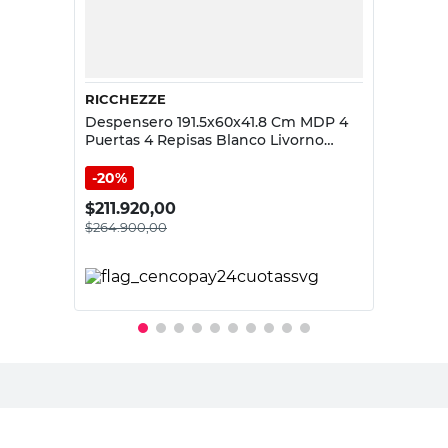
RICCHEZZE
Despensero 191.5x60x41.8 Cm MDP 4
Puertas 4 Repisas Blanco Livorno
Ricchezze
20%
$
211.920,00
$
264.900,00
PRECIO SIN IMPUESTOS NACIONALES:
$218.925,62
Agregar al carrito