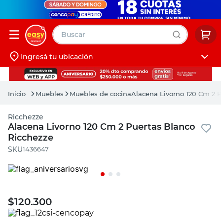
Buscar
Ingresá tu ubicación
muebles
Iniciá sesión
pintura
Muebles
Muebles de cocina
Alacena Livorno 120 Cm 2 
escritorio
Ricchezze
puertas
Alacena Livorno 120 Cm 2 Puertas Blanco
Ricchezze
placard
:
1436647
$
120.300