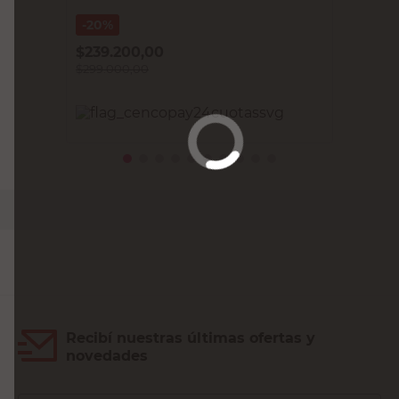
M+Design
20%
$
239.200,00
$
299.000,00
PRECIO SIN IMPUESTOS NACIONALES:
$247.107,44
Agregar al carrito
Recibí nuestras últimas ofertas y
novedades