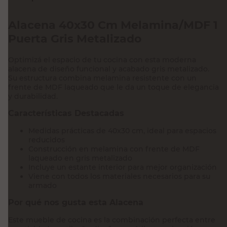
Alacena 40x30 Cm Melamina/MDF 1
Puerta Gris Metalizado
Optimizá el espacio de tu cocina con esta moderna
alacena de diseño funcional y acabado gris metalizado.
Su estructura combina melamina resistente con un
frente de MDF laqueado que le da un toque de elegancia
y durabilidad.
Características Destacadas
Medidas prácticas de 40x30 cm, ideal para espacios
reducidos
Construcción en melamina con frente de MDF
laqueado en gris metalizado
Incluye un estante interior para mejor organización
Viene con todos los materiales necesarios para su
armado
Por qué nos gusta esta Alacena
Este mueble de cocina es la combinación perfecta entre