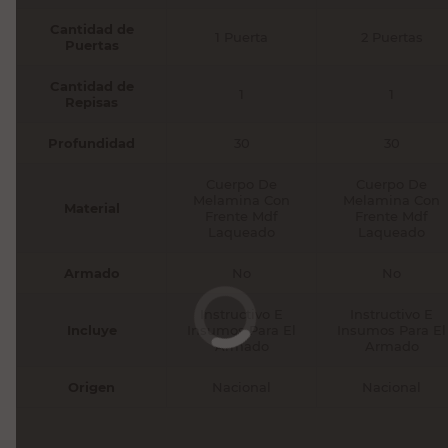
Cantidad de
1 Puerta
2 Puertas
Puertas
Cantidad de
1
1
Repisas
Profundidad
30
30
Cuerpo De
Cuerpo De
Melamina Con
Melamina Con
Material
Frente Mdf
Frente Mdf
Laqueado
Laqueado
Armado
No
No
Instructivo E
Instructivo E
Incluye
Insumos Para El
Insumos Para El
Armado
Armado
Origen
Nacional
Nacional