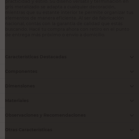
practicidad y estilo. Su diseño versátil y terminación en
gris metalizado se adapta a cualquier decoración,
mientras que su estante interior te permite organizar tus
elementos de manera eficiente. Al ser de fabricación
nacional, contás con la garantía de calidad que estás
buscando. Hacé tu compra ahora con retiro en el punto
de entrega más próximo o envío a domicilio.
Características Destacadas
Componentes
Dimensiones
Materiales
Observaciones y Recomendaciones
Otras Características