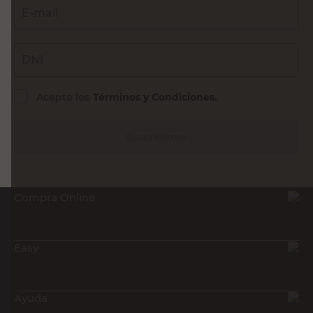
E-mail
DNI
Acepto los
Términos y Condiciones.
Suscribirme
Compra Online
Easy
Ayuda