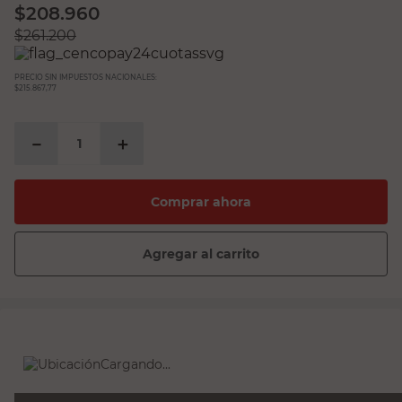
$
208.960
$
261.200
PRECIO SIN IMPUESTOS NACIONALES:
$215.867,77
－
＋
Comprar ahora
Agregar al carrito
Cargando...