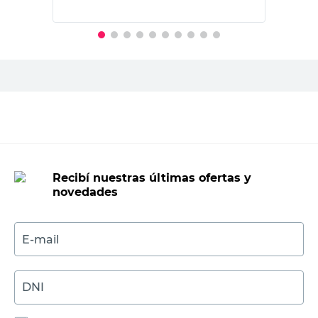
Modelo
-
-
Productos recomendados
SC METALURGICA
Bisagra Munición Reforzada 100x100
Mm Dorada Sc Metalúrgica
$
8385,00