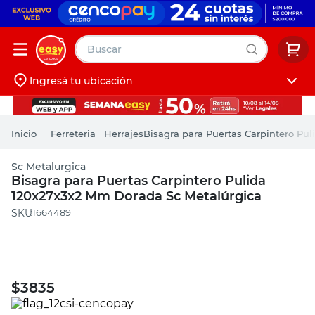
Buscar
Ingresá tu ubicación
muebles
Iniciá sesión
pintura
Ferreteria
Herrajes
Bisagra para Puertas Carpintero Pu
escritorio
Sc Metalurgica
puertas
Bisagra para Puertas Carpintero Pulida
120x27x3x2 Mm Dorada Sc Metalúrgica
placard
:
1664489
$
3835