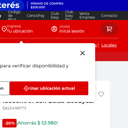
Código
Club
Club
Venta
de
CencoPay
Easy
Contacto
Easy
Empresa
ética
Pro
Ingresá
¡Hola!
Tu ubicación
Iniciá sesión
Servicios de instalaciones
Locales
para verificar disponibilidad y
Goodyear
ón
Usar ubicación actual
Arrancador Portátil 12V
10000mAh con Bolso Goodyear
:
1498773
¡Ahorrás $
53.980
!
-
20
%