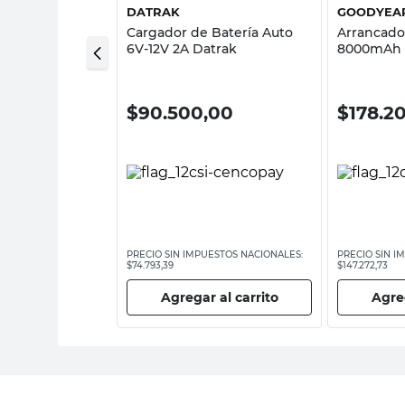
P
DATRAK
GOODYEA
ería
Cargador de Batería Auto
Arrancador
15 Sincrolamp
6V-12V 2A Datrak
8000mAh 
,00
$
90.500,00
$
178.2
ESTOS NACIONALES:
PRECIO SIN IMPUESTOS NACIONALES:
PRECIO SIN I
$74.793,39
$147.272,73
 al carrito
Agregar al carrito
Agreg