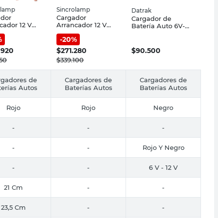
olamp
Sincrolamp
Datrak
ador
Cargador
Cargador de
cador 12 V
Arrancador 12 V
Batería Auto 6V-
Amp
200 A Sincrolamp
12V 2A Datrak
%
-
20
%
olamp
.920
$
271.280
$
90.500
150
$
339.100
rgadores de
Cargadores de
Cargadores de
erías Autos
Baterías Autos
Baterías Autos
Rojo
Rojo
Negro
-
-
-
-
-
Rojo Y Negro
-
-
6 V - 12 V
21 Cm
-
-
23,5 Cm
-
-