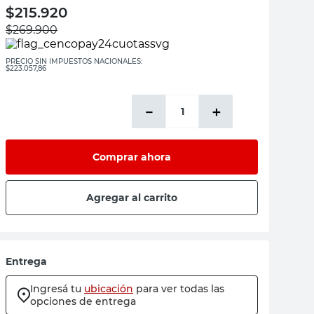
$
215.920
$
269.900
PRECIO SIN IMPUESTOS NACIONALES:
$223.057,86
－
＋
Comprar ahora
Agregar al carrito
Entrega
Ingresá tu
ubicación
para ver todas las
opciones de entrega