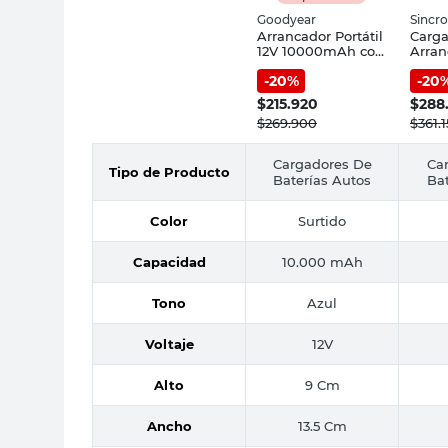
Goodyear
Sincr
Arrancador Portátil
Carg
12V 10000mAh con
Arran
Bolso Goodyear
300 
-
20
%
-
20
Sincr
$
215.920
$
288
$
269.900
$
361.
Cargadores De
Ca
Tipo de Producto
Baterías Autos
Bat
Color
Surtido
Capacidad
10.000 mAh
Tono
Azul
Voltaje
12V
Alto
9 Cm
Ancho
13.5 Cm