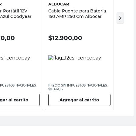
R
ALBOCAR
SINCR
 Portátil 12V
Cable Puente para Batería
Cargado
Azul Goodyear
150 AMP 250 Cm Albocar
Sincro
00,00
$
12.900,00
$
147.
MPUESTOS NACIONALES:
PRECIO SIN IMPUESTOS NACIONALES:
PRECIO SI
$10.661,16
$121.611,58
ar al carrito
Agregar al carrito
Ag