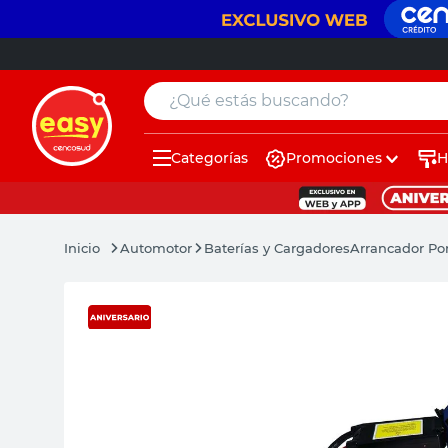
¿Qué estás buscando?
Categorías
Promociones
H
muebles
pintura
Automotor
Baterías y Cargadores
Arrancador Po
escritorio
puertas
placard
sillon
espejo