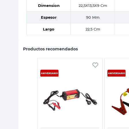
Dimension
22,5X13,5X9 Cm
Espesor
90 Mm
Largo
22.5 Cm
Productos recomendados
sta rápida
Vista rápida