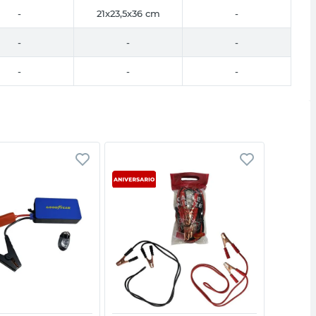
-
21x23,5x36 cm
-
-
-
-
-
-
-
Vista rápida
Vista rápida