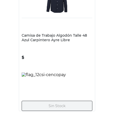
Pantalón de
Pantalón Cargo
Trabajo T40 Azul
Talle 44 Azul
Ombú
Ombu
$
24.420
$
55.900
Tipo de Producto
Pantalones
Pantalones
Color
Azul
Azul
Origen
Nacional
Nacional
País de Origen
Argentina
Argentina
Productos recomendados