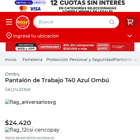
Buscar
Ingresá tu ubicación
muebles
Iniciá sesión
pintura
Ferreteria
Protección Personal y Seguridad
Pantalón de
escritorio
Ombu
puertas
Pantalón de Trabajo T40 Azul Ombú
placard
:
1433368
$
24.420
PRECIO SIN IMPUESTOS NACIONALES: