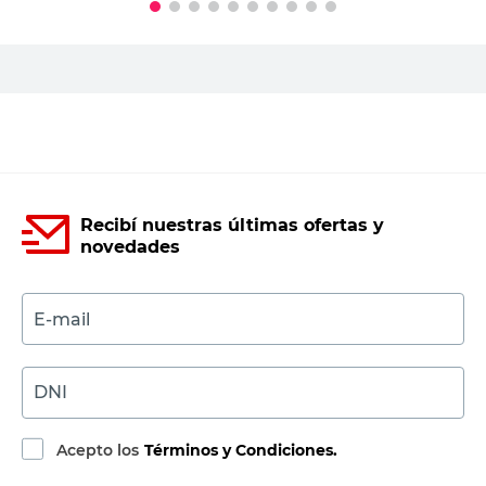
AYRE LIBRE
Camisa de Trabajo Algodón Talle 48
Azul Carpintero Ayre Libre
$
33.900,00
PRECIO SIN IMPUESTOS NACIONALES:
$28.016,53
Agregar al carrito