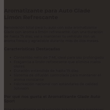
Aromatizante para Auto Glade
Limón Refrescante
Renovación total para tu auto con este aromatizante
Glade con aroma a limón refrescante. Con una duración
de hasta 75 días, vas a mantener tu vehículo con un
aroma fresco y agradable durante más de dos meses.
Características Destacadas
Contenido neto de 7 Ml, ideal para uso prolongado
Fragancia a limón refrescante que elimina malos
olores
Duración extendida de hasta 75 días
Sistema de difusión controlada para mantener el
aroma constante
Fabricación nacional con estándares de calidad
Johnson
Por qué nos gusta el Aromatizante Glade Auto
Sport
Este aromatizante es la solución práctica para mantener