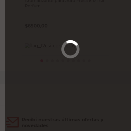
Aromatizante para Auto Fresa 6 Ml Air
Perfum
$
6500,00
PRECIO SIN IMPUESTOS NACIONALES:
$5371,91
Agregar al carrito
Recibí nuestras últimas ofertas y
novedades