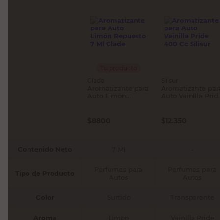
Tu producto
Glade
Silisur
Aromatizante para
Aromatizante par
Auto Limón
Auto Vainilla Prid
Repuesto 7 Ml
400 Cc Silisur
Glade
$
8800
$
12.350
Contenido Neto
7 Ml
-
Perfumes para
Perfumes para
Tipo de Producto
Autos
Autos
Color
Surtido
Transparente
Aroma
Limon
Vainilla Pride