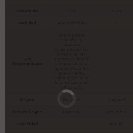
Contenido
7 Ml
10 un.
Variedad
Aromatizantes
-
Gire la botella
para abrir el
aparato,
Desenrosque las
tapas, Vuelva a
Uso
enroscar, Coloque
-
Recomendado
el repuesto en el
aparato y ciérrelo
suavemente,
Coloque el clip en
la parte posterior
del aparato.
Origen
Nacional
Nacional
País de Origen
Argentina
Argentina
Capacidad
-
400 cc