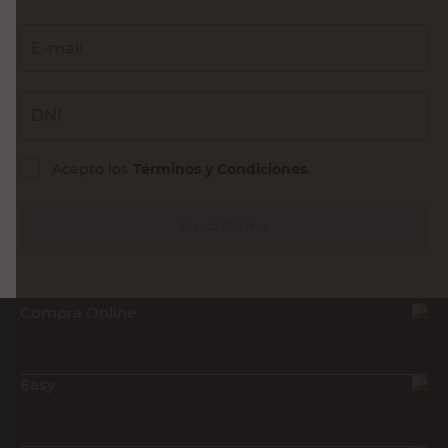
E-mail
DNI
Acepto los
Términos y Condiciones.
Suscribirme
Compra Online
Easy