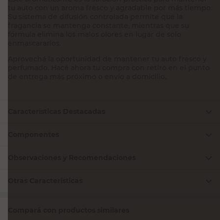
tu auto con un aroma fresco y agradable por más tiempo.
Su sistema de difusión controlada permite que la
fragancia se mantenga constante, mientras que su
fórmula elimina los malos olores en lugar de solo
enmascararlos.
Aprovechá la oportunidad de mantener tu auto fresco y
perfumado. Hacé ahora tu compra con retiro en el punto
de entrega más próximo o envío a domicilio.
Características Destacadas
Componentes
Observaciones y Recomendaciones
Otras Características
Compará con productos similares